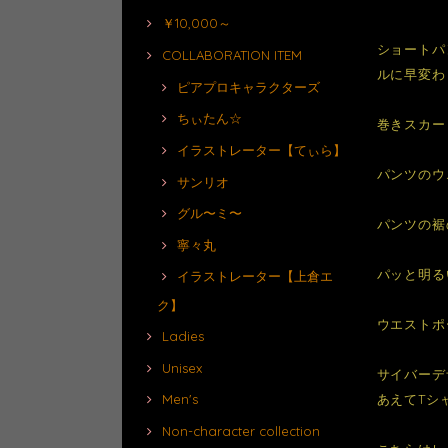
￥10,000～
ショートパ
COLLABORATION ITEM
ルに早変わ
ピアプロキャラクターズ
ちぃたん☆
巻きスカー
イラストレーター【てぃら】
パンツのウ
サンリオ
グル〜ミ〜
パンツの裾
寧々丸
パッと明る
イラストレーター【上倉エ
ク】
ウエストポ
Ladies
Unisex
サイバーデ
Men's
あえてTシ
Non-character collection