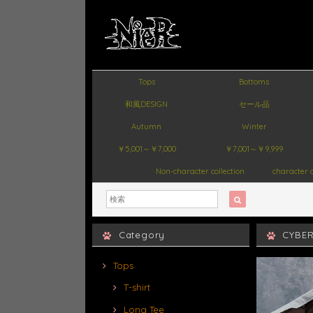
Tops
Bottoms
和風DESIGN
セール品
Autumn
Winter
￥5,001～￥7,000
￥7,001～￥9,999
Non-character collection
character c
Category
CYB
Tops
T-shirt
Long Tee