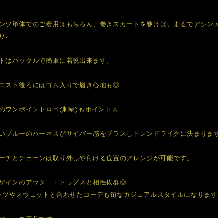
ンツ単体でのご着用はもちろん、巻きスカートを巻けば、まるでアシン
り♪
トはバックルで簡単に着脱出来ます。
エスト後ろにはゴム入りで履き心地も◎
のワンポイントロゴ(刺繍)もポイント☆
いブルーのハーネスがサイバー感をプラスしトレンドライクに決まりま
ーチとチェーンは取り外しや付ける位置のアレンジが可能です。
ザインのアウター・トップスと相性抜群◎
ャツやスウェットと合わせたコーデも旬なカジュアルスタイルになります