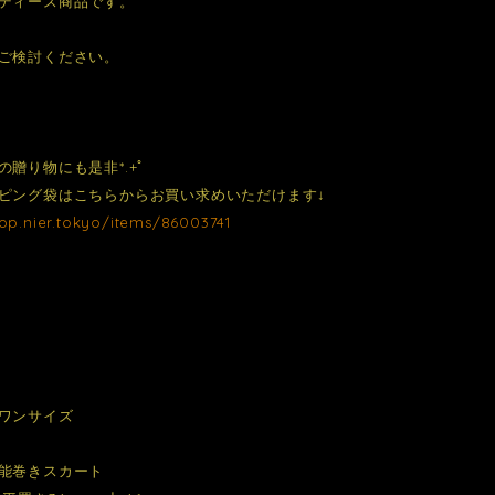
ディース商品です。
ご検討ください。
の贈り物にも是非*.+ﾟ
ピング袋はこちらからお買い求めいただけます↓
hop.nier.tokyo/items/86003741
ワンサイズ
能巻きスカート