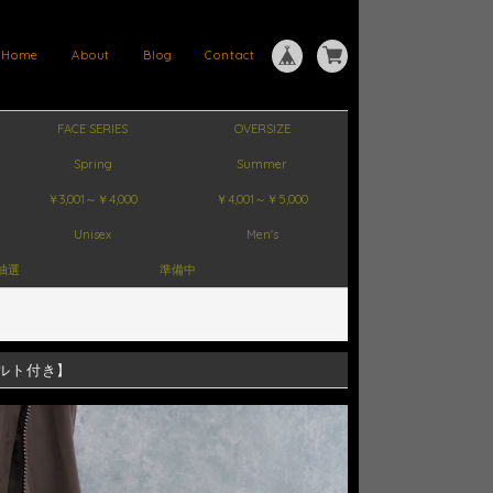
Home
About
Blog
Contact
FACE SERIES
OVERSIZE
Spring
Summer
￥3,001～￥4,000
￥4,001～￥5,000
Unisex
Men's
抽選
準備中
ベルト付き】