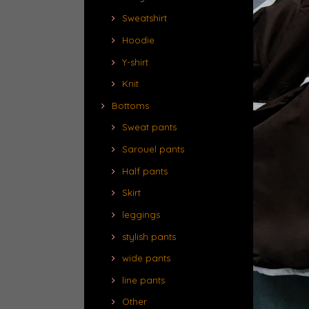
Sweatshirt
Hoodie
Y-shirt
Knit
Bottoms
Sweat pants
Sarouel pants
Half pants
Skirt
leggings
stylish pants
wide pants
line pants
Other