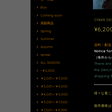
Box
Coming soon
CYBER
高額商品
¥6,20
Spring
Summer
送料・配送
Autumn
Notice fo
Winter
（海外から
ALL SEASON
There are 
the ZenLi
~￥2,000
shipping 
￥2,001～￥3,000
￥3,001～￥4,000
様々な着こ
￥4,001～￥5,000
￥5,001～￥7,000
販売価格は
￥7,001～￥9,999