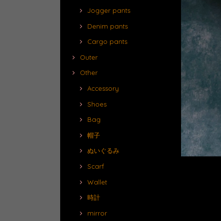
Jogger pants
Denim pants
Cargo pants
Outer
Other
Accessory
Shoes
Bag
帽子
ぬいぐるみ
Scarf
Wallet
時計
mirror