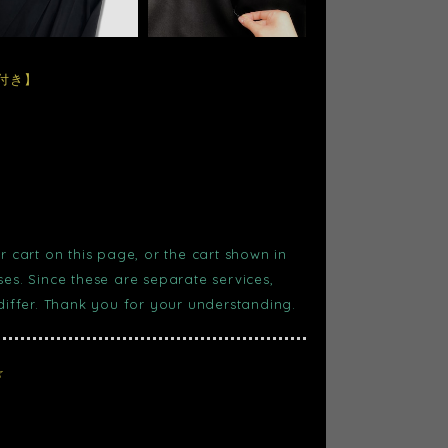
ト付き】
r cart on this page, or the cart shown in
s. Since these are separate services,
 differ. Thank you for your understanding.
☆