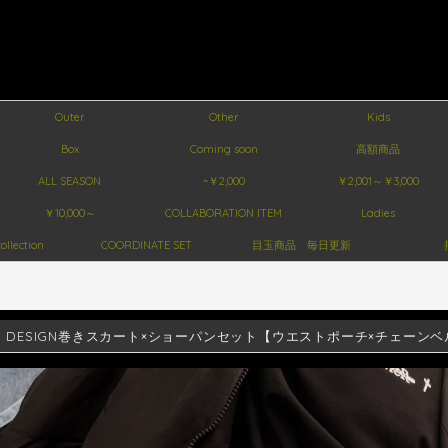
Outer
Other
Kids
Box
Coming soon
高額商品
ALL SEASON
~￥2,000
￥2,001～￥3,000
￥10,000～
COLLABORATION ITEM
Ladies
ollection
COORDINATE SET
目玉商品 毎日更新
ER DESIGN巻きスカート×ショーパンセット【ウエストポーチ×チェーン