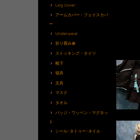
Leg cover
アームカバー・フェイスカバ
ー
Underwear
折り畳み傘
ストッキング・タイツ
靴下
寝具
文具
マスク
タオル
バッジ・ワッペン・マグネッ
ト
シール･タトゥー･ネイル