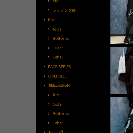
etc.
ラッピング袋
Kids
Tops
Bottoms
Outer
Other
FACE SERIES
OVERSIZE
和風DESIGN
Tops
Outer
Bottoms
Other
セール品