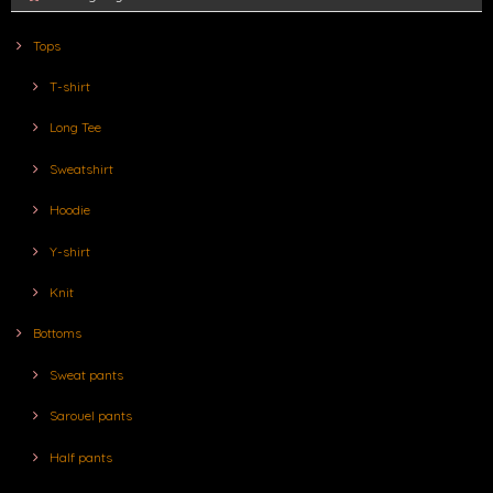
Tops
T-shirt
Long Tee
Sweatshirt
Hoodie
Y-shirt
Knit
Bottoms
Sweat pants
Sarouel pants
Half pants