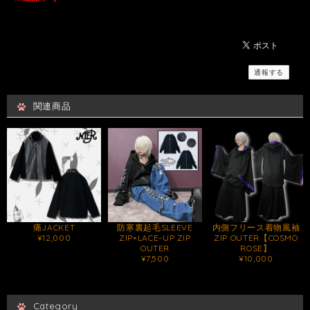
通報する
関連商品
痛JACKET
防寒裏起毛SLEEVE
内側フリース着物風袖
¥12,000
ZIP×LACE-UP ZIP
ZIP OUTER【COSMO
OUTER
ROSE】
¥7,500
¥10,000
Category