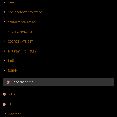
Men's
Non-character collection
character collection
ORIGINAL ART
COORDINATE SET
目玉商品 毎日更新
抽選
準備中
Information
About
Blog
Contact