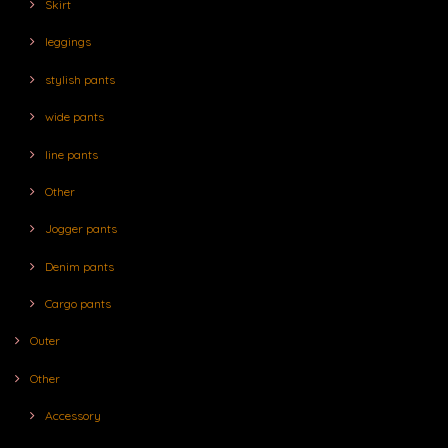
Skirt
leggings
stylish pants
wide pants
line pants
Other
Jogger pants
Denim pants
Cargo pants
Outer
Other
Accessory