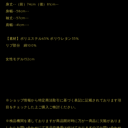
身丈--（前）74cm（後）81cm--
身幅--58cm--
袖丈--57cm--
肩幅--41cm---
【素材】ポリエステル65% ポリウレタン35%
リブ部分 綿100%
女性モデル152cm
※ショップ情報から特定商法取引に基づく表記に記載されております項
目をチェックした上ご購入ご検討ください。
※検品機関を通しておりますが商品開封時に万が一商品に欠陥がありま
したらお問い合わせにて返品交換受け付けておりますのでお問い合わせ