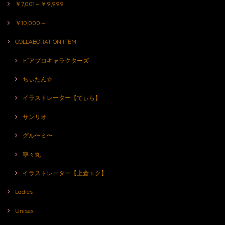
￥7,001～￥9,999
￥10,000～
COLLABORATION ITEM
ピアプロキャラクターズ
ちぃたん☆
イラストレーター【てぃら】
サンリオ
グル〜ミ〜
寧々丸
イラストレーター【上倉エク】
Ladies
Unisex