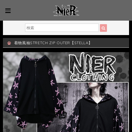
着物風袖STRETCH ZIP OUTER【STELLA】