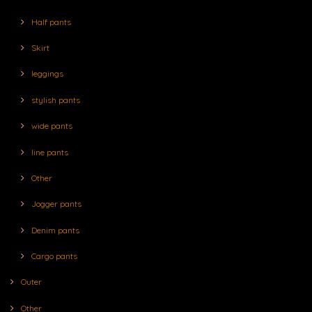
Half pants
Skirt
leggings
stylish pants
wide pants
line pants
Other
Jogger pants
Denim pants
Cargo pants
Outer
Other