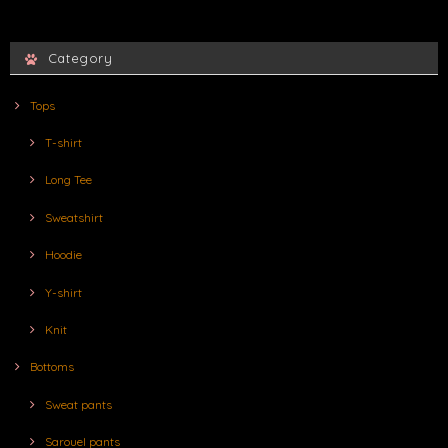
Category
Tops
T-shirt
Long Tee
Sweatshirt
Hoodie
Y-shirt
Knit
Bottoms
Sweat pants
Sarouel pants