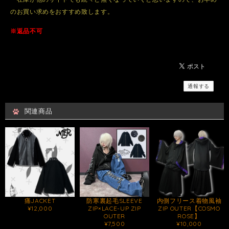
のお買い求めをおすすめ致します。
※返品不可
通報する
関連商品
痛JACKET
防寒裏起毛SLEEVE
内側フリース着物風袖
¥12,000
ZIP×LACE-UP ZIP
ZIP OUTER【COSMO
OUTER
ROSE】
¥7,500
¥10,000