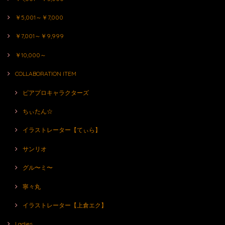
￥5,001～￥7,000
￥7,001～￥9,999
￥10,000～
COLLABORATION ITEM
ピアプロキャラクターズ
ちぃたん☆
イラストレーター【てぃら】
サンリオ
グル〜ミ〜
寧々丸
イラストレーター【上倉エク】
Ladies