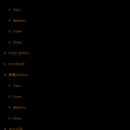
Tops
Bottoms
Outer
Other
FACE SERIES
OVERSIZE
和風DESIGN
Tops
Outer
Bottoms
Other
セール品