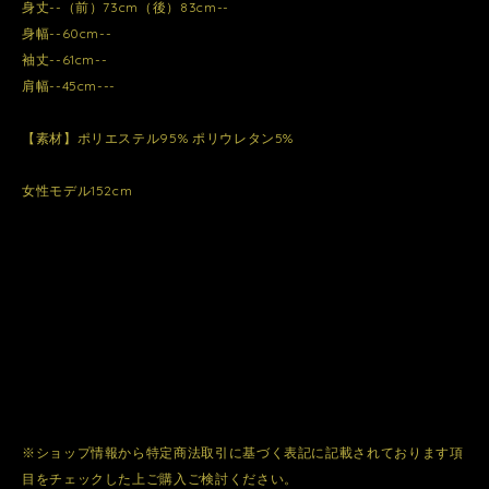
身丈--（前）73cm（後）83cm--
身幅--60cm--
袖丈--61cm--
肩幅--45cm---
【素材】ポリエステル95% ポリウレタン5%
女性モデル152cm
※ショップ情報から特定商法取引に基づく表記に記載されております項
目をチェックした上ご購入ご検討ください。