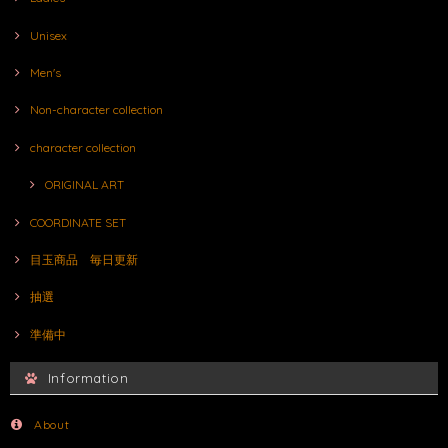
Unisex
Men's
Non-character collection
character collection
ORIGINAL ART
COORDINATE SET
目玉商品 毎日更新
抽選
準備中
Information
About