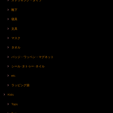
ストッキング・タイツ
靴下
寝具
文具
マスク
タオル
バッジ・ワッペン・マグネット
シール･タトゥー･ネイル
etc.
ラッピング袋
Kids
Tops