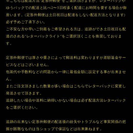
※こちらは配送方法"定形外郵便"をご選択頂けますが、レターパックや
ゆうパックでの配送と比べ2〜3日程多く配達にお時間を要する場合が御
座います。(定形外郵便は土日祝日は配達をしない配送方法となります)
必ず予めご了承下さい。
ご不安な方や早いご到着をご希望される方は、追跡ができ土日祝日も配
達のされる"レターパックライト"をご選択頂くことを推奨しておりま
す。
定形外郵便では厚さや重さによって郵送料は変わりますが差額返金サー
ビスなどはございません。
包装代や手数料などの問題から一律に最低金額に設定する事が出来ませ
ん。
またご注文頂きました数量が多い場合はこちらでレターパックに変更し
発送させて頂きます。
追跡したい場合や送料に納得いかない場合は必ず配送方法レターパック
をご選択ください。
追跡の出来ない定形外郵便の配送後の紛失やトラブルなど事実関係の把
握が困難なものは当ショップで保証などは出来兼ねます。