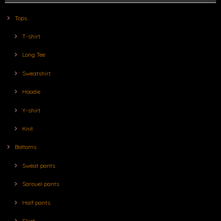
Tops
T-shirt
Long Tee
Sweatshirt
Hoodie
Y-shirt
Knit
Bottoms
Sweat pants
Sarouel pants
Half pants
Skirt