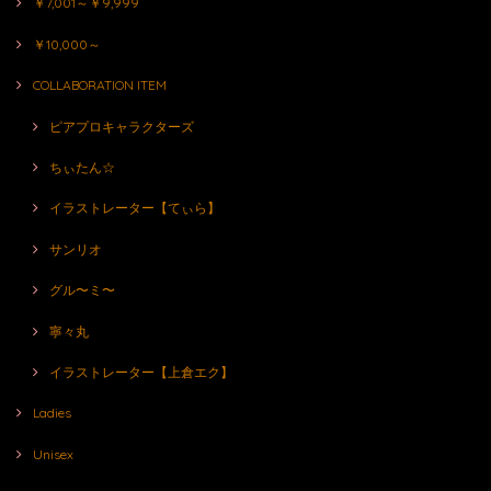
￥7,001～￥9,999
￥10,000～
COLLABORATION ITEM
ピアプロキャラクターズ
ちぃたん☆
イラストレーター【てぃら】
サンリオ
グル〜ミ〜
寧々丸
イラストレーター【上倉エク】
Ladies
Unisex