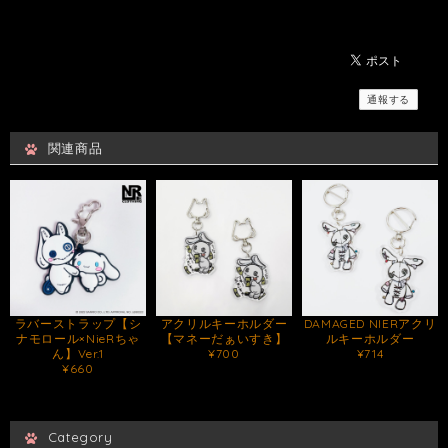
通報する
関連商品
ラバーストラップ【シ
アクリルキーホルダー
DAMAGED NIERアクリ
ナモロール×NieRちゃ
【マネーだぁいすき】
ルキーホルダー
ん】Ver.1
¥700
¥714
¥660
Category