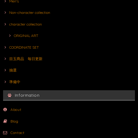
Men's
Non-character collection
character collection
ORIGINAL ART
COORDINATE SET
目玉商品 毎日更新
抽選
準備中
Information
About
Blog
Contact