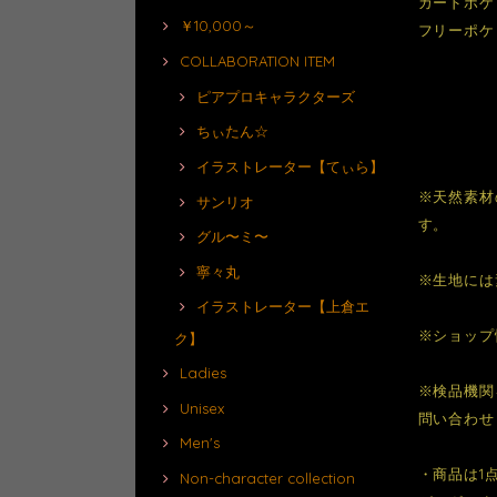
カードポケ
￥10,000～
フリーポケ
COLLABORATION ITEM
ピアプロキャラクターズ
ちぃたん☆
イラストレーター【てぃら】
※天然素材
サンリオ
す。
グル〜ミ〜
寧々丸
※生地には
イラストレーター【上倉エ
※ショップ
ク】
Ladies
※検品機関
Unisex
問い合わせ
Men's
・商品は1
Non-character collection