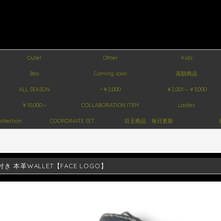
Outer
Other
Kids
Box
Coming soon
高額商品
ALL SEASON
~￥2,000
￥2,001～￥3,000
￥10,000～
COLLABORATION ITEM
Ladies
ollection
COORDINATE SET
目玉商品 毎日更新
き 本革WALLET【FACE LOGO】