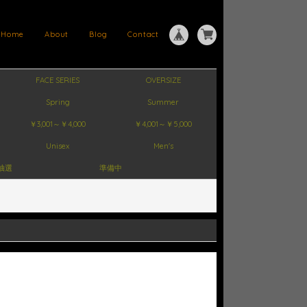
Home
About
Blog
Contact
FACE SERIES
OVERSIZE
Spring
Summer
￥3,001～￥4,000
￥4,001～￥5,000
Unisex
Men's
抽選
準備中