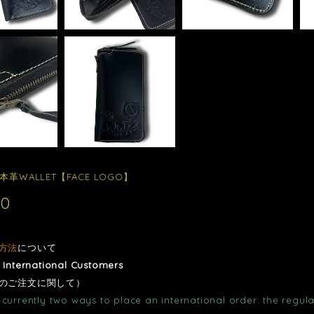
本革WALLET【FACE LOGO】
00
方法
について
r International Customers
のご注文に関して）
currently two ways to place an international order: the regula