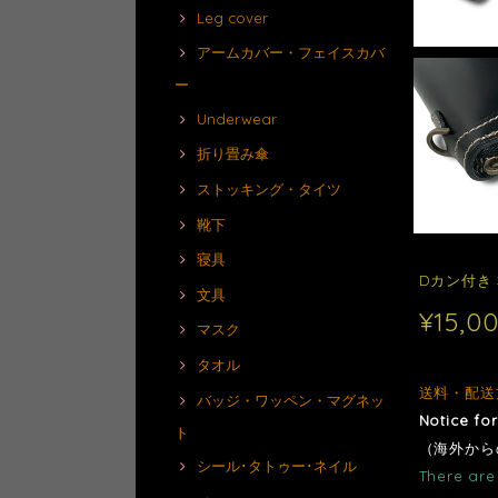
Leg cover
アームカバー・フェイスカバ
ー
Underwear
折り畳み傘
ストッキング・タイツ
靴下
寝具
Dカン付き 
文具
¥15,0
マスク
タオル
送料・配送
バッジ・ワッペン・マグネッ
Notice fo
ト
（海外から
シール･タトゥー･ネイル
There are 