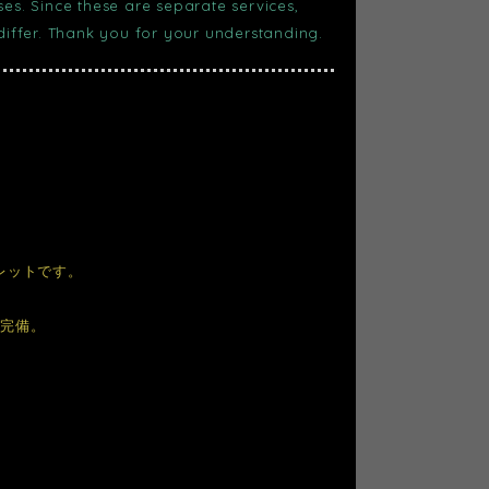
s. Since these are separate services,
 differ. Thank you for your understanding.
レットです。
も完備。
。