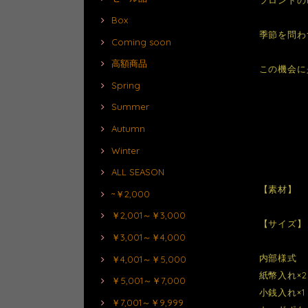
Box
季節を問わ
Coming soon
高額商品
この機会に
Spring
Summer
Autumn
Winter
ALL SEASON
【素材】 
~￥2,000
￥2,001～￥3,000
【サイズ】 約
￥3,001～￥4,000
内部様式
￥4,001～￥5,000
紙幣入れ×2
￥5,001～￥7,000
小銭入れ×1
￥7,001～￥9,999