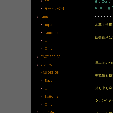
etc.
the ZenLi
shipping 
ラッピング袋
Kids
本革を使用
Tops
Bottoms
販売価格は
Outer
Other
FACE SERIES
厚みは約3
OVERSIZE
和風DESIGN
機能性も抜
Tops
外も中も全
Outer
Bottoms
Ｄカン付き
Other
セール品
フロントの