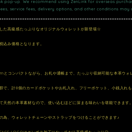
nk pop-up. We recommend using ZenLink for overseas purchase
fees, service fees, delivery options, and other conditions may
した高級感たっぷりなオリジナルウォレットが新登場☆
税込み価格となります。
cmとコンパクトながら、お札や通帳まで、たっぷり収納可能な本革ウォ
群で、計8個のカードポケットやお札入れ、フリーポケット、小銭入れ
て天然の本革素材なので、使い込むほどに深まる味わいを堪能できます
の為、ウォレットチェーンやストラップをつけることができます♪
FACE LOGOはエンボス加工になっており高級感たっぷり◎