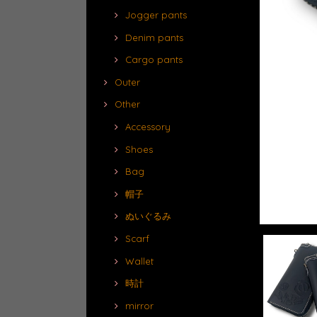
Jogger pants
Denim pants
Cargo pants
Outer
Other
Accessory
Shoes
Bag
帽子
ぬいぐるみ
Scarf
Wallet
時計
mirror