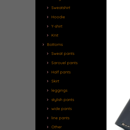
Sweatshirt
Hoodie
Y-shirt
Knit
Bottoms
Sweat pants
Sarouel pants
Half pants
Skirt
leggings
stylish pants
wide pants
line pants
Other