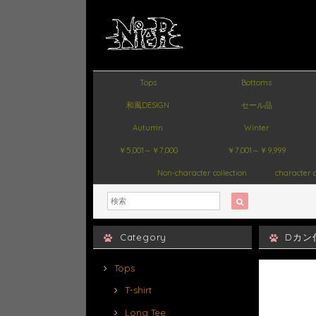
Tops
Bottoms
和風DESIGN
セール品
Autumn
Winter
￥5,001～￥7,000
￥7,001～￥9,999
Non-character collection
character c
Category
Dカン付
Tops
T-shirt
Long Tee