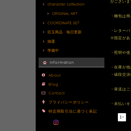
がございま
character collection
ORIGINAL ART
・梱包は簡
COORDINATE SET
・レターパ
目玉商品 毎日更新
※指定があ
抽選
準備中
・照明や使
Information
・在庫が他
・値段交渉
About
Blog
・発送はご
Contact
プライバシーポリシー
・未払いキ
特定商取引法に基づく表記
数量