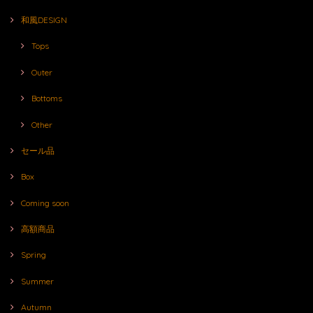
和風DESIGN
Tops
Outer
Bottoms
Other
セール品
Box
Coming soon
高額商品
Spring
Summer
Autumn