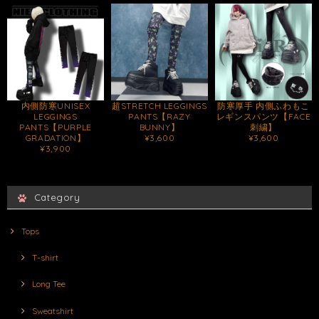
内側防寒UNISEX
超STRETCH LEGGINGS
防寒厚手 内側ふわもこ
LEGGINGS
PANTS【RAZY
レギンスパンツ【FACE
PANTS【PURPLE
BUNNY】
刺繍】
GRADATION】
¥3,600
¥3,600
¥3,900
Category
Tops
T-shirt
Long Tee
Sweatshirt