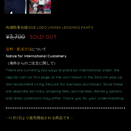
内側防寒仕様SIDE LOGO UNISEX LEGGINGS PANTS
¥3,700
SOLD OUT
送料・配送方法
について
Notice for International Customers
（海外からのご注文に関して）
There are currently two ways to place an international order: the
regular cart on this page, or the cart shown in the ZenLink pop-up.
We recommend using ZenLink for overseas purchases. Since these
are separate services, shipping fees, service fees, delivery options,
and other conditions may differ. Thank you for your understanding.
--12月2日より販売開始される商品です--