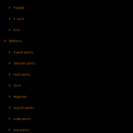
Hoodie
Y-shirt
Knit
Bottoms
Sweat pants
Sarouel pants
Half pants
Skirt
leggings
stylish pants
wide pants
line pants