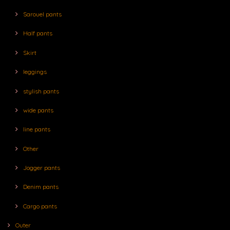
Sarouel pants
Half pants
Skirt
leggings
stylish pants
wide pants
line pants
Other
Jogger pants
Denim pants
Cargo pants
Outer