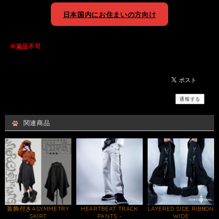
日本国内にお住まいの方向け
※返品不可
通報する
関連商品
装飾付きASYMMETRY
HEARTBEAT TRACK
LAYERED SIDE RIBBON
SKIRT
PANTS -
WIDE