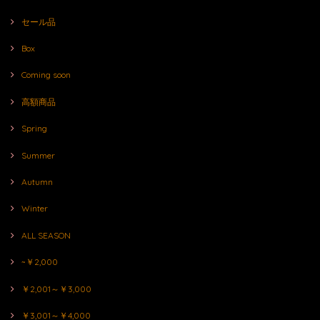
セール品
Box
Coming soon
高額商品
Spring
Summer
Autumn
Winter
ALL SEASON
~￥2,000
￥2,001～￥3,000
￥3,001～￥4,000