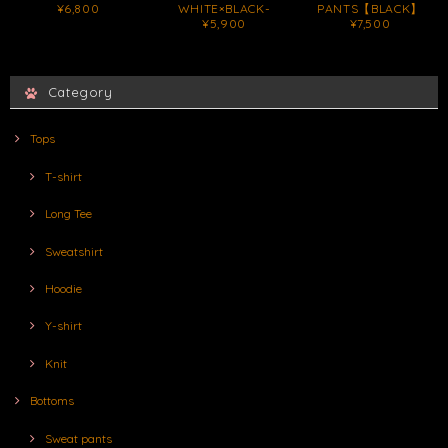
¥6,800
WHITE×BLACK-
PANTS【BLACK】
¥5,900
¥7,500
Category
Tops
T-shirt
Long Tee
Sweatshirt
Hoodie
Y-shirt
Knit
Bottoms
Sweat pants