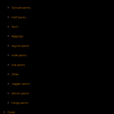
Sarouel pants
Half pants
Skirt
leggings
stylish pants
wide pants
line pants
Other
Jogger pants
Denim pants
Cargo pants
Outer