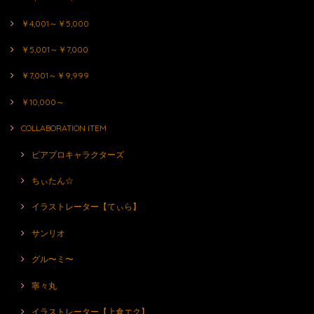
￥4,001～￥5,000
￥5,001～￥7,000
￥7,001～￥9,999
￥10,000～
COLLABORATION ITEM
ピアプロキャラクターズ
ちぃたん☆
イラストレーター【てぃら】
サンリオ
グル〜ミ〜
寧々丸
イラストレーター【上倉エク】