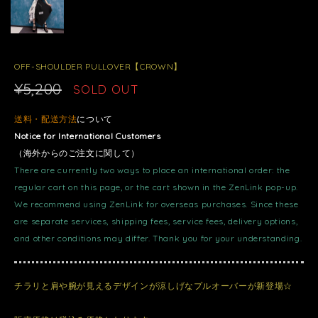
OFF-SHOULDER PULLOVER【CROWN】
¥5,200
SOLD OUT
送料・配送方法
について
Notice for International Customers
（海外からのご注文に関して）
There are currently two ways to place an international order: the
regular cart on this page, or the cart shown in the ZenLink pop-up.
We recommend using ZenLink for overseas purchases. Since these
are separate services, shipping fees, service fees, delivery options,
and other conditions may differ. Thank you for your understanding.
チラリと肩や腕が見えるデザインが涼しげなプルオーバーが新登場☆