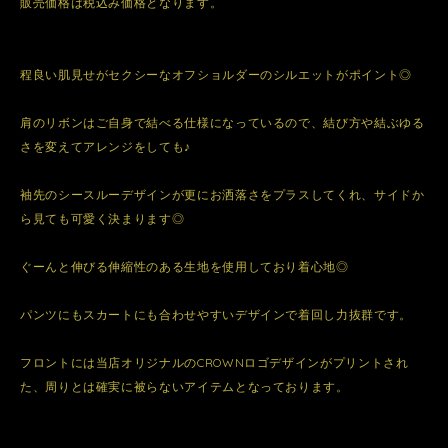
販売価格は税込み価格となります。
程良い肌見せがセクシーなオフショルダーのシルエットがポイント◎
肩のリボンはご自身で結べる仕様になっているので、結び方や結ぶゆる
さを変えてアレンジをしても♪
袖先のシースルーデザインが更にお洒落さをプラスしてくれ、サイドか
ら見ても可愛く決まります◎
ぐーんと伸びる伸縮性のある生地を使用しており着心地◎
パンツにもスカートにも合わせやすいデザインで着回し力抜群です。
フロントには当店オリジナルのCROWNロゴデザインがプリントされ
た、周りとは確実に被らないアイテムとなっております。