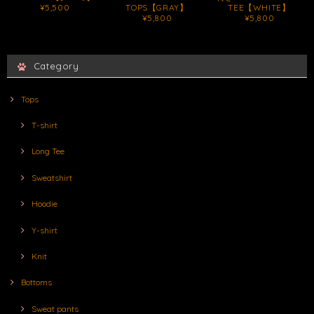
¥5,500
TOPS【GRAY】
TEE【WHITE】
¥5,800
¥5,800
Category
Tops
T-shirt
Long Tee
Sweatshirt
Hoodie
Y-shirt
Knit
Bottoms
Sweat pants