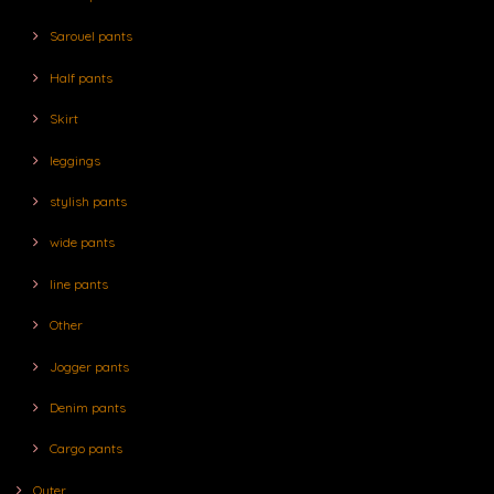
Sarouel pants
Half pants
Skirt
leggings
stylish pants
wide pants
line pants
Other
Jogger pants
Denim pants
Cargo pants
Outer