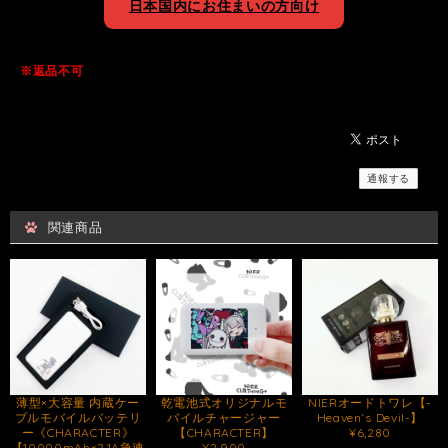
日本国内にお住まいの方向け
※返品不可
通報する
関連商品
薄型×大容量 内蔵ケー
乾電池式オリジナルモ
NIERオードトワレ【-
ブルモバイルバッテリ
バイルチャージャー
Heaven‘s Devil-】
ー《CHARACTER》
【CHARACTER】
¥6,280
【10000mAh×2.1A急速
¥2,900