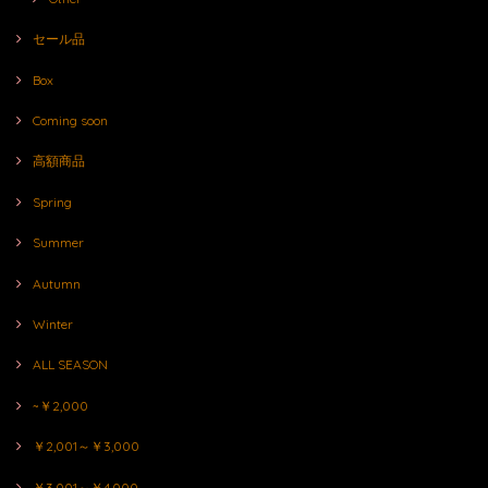
セール品
Box
Coming soon
高額商品
Spring
Summer
Autumn
Winter
ALL SEASON
~￥2,000
￥2,001～￥3,000
￥3,001～￥4,000