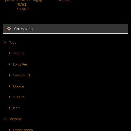
充電】
¥4,600
Category
Tops
T-shirt
Long Tee
Sweatshirt
Hoodie
Y-shirt
Knit
Bottoms
Sweat pants