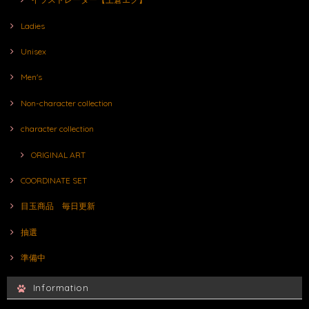
Ladies
Unisex
Men's
Non-character collection
character collection
ORIGINAL ART
COORDINATE SET
目玉商品 毎日更新
抽選
準備中
Information