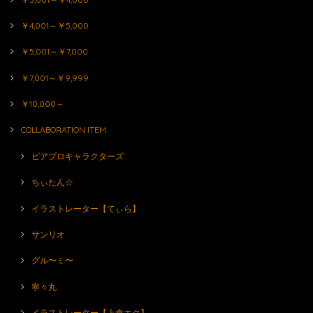
￥4,001～￥5,000
￥5,001～￥7,000
￥7,001～￥9,999
￥10,000～
COLLABORATION ITEM
ピアプロキャラクターズ
ちぃたん☆
イラストレーター【てぃら】
サンリオ
グル〜ミ〜
寧々丸
イラストレーター【上倉エク】