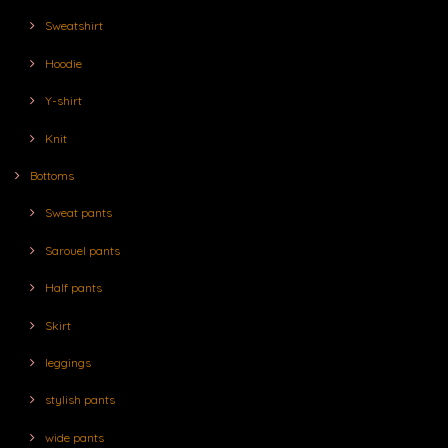
Sweatshirt
Hoodie
Y-shirt
Knit
Bottoms
Sweat pants
Sarouel pants
Half pants
Skirt
leggings
stylish pants
wide pants