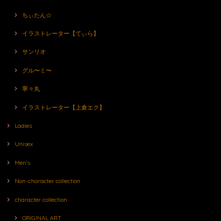
ちぃたん☆
イラストレーター【てぃら】
サンリオ
グル〜ミ〜
寧々丸
イラストレーター【上倉エク】
Ladies
Unisex
Men's
Non-character collection
character collection
ORIGINAL ART