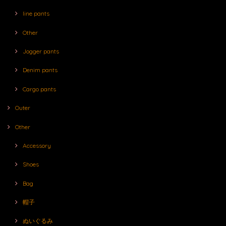
line pants
Other
Jogger pants
Denim pants
Cargo pants
Outer
Other
Accessory
Shoes
Bag
帽子
ぬいぐるみ