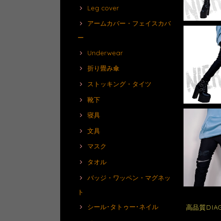
Leg cover
アームカバー・フェイスカバ
ー
Underwear
折り畳み傘
ストッキング・タイツ
靴下
寝具
文具
マスク
タオル
バッジ・ワッペン・マグネッ
ト
シール･タトゥー･ネイル
高品質DIAGO