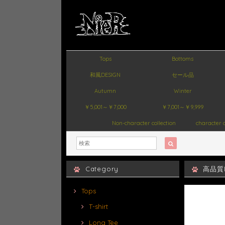
Tops
Bottoms
和風DESIGN
セール品
Autumn
Winter
￥5,001～￥7,000
￥7,001～￥9,999
Non-character collection
character c
Category
高品質DI
Tops
T-shirt
Long Tee