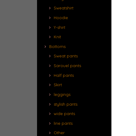
Sweatshirt
Hoodie
Y-shirt
Knit
Bottoms
Sweat pants
Sarouel pants
Half pants
Skirt
leggings
stylish pants
wide pants
line pants
Other