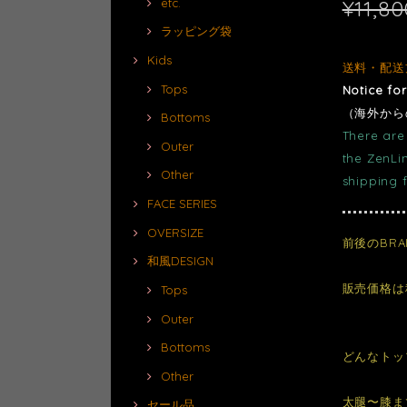
¥11,80
etc.
ラッピング袋
Kids
送料・配送
Tops
Notice fo
（海外から
Bottoms
There are 
Outer
the ZenLi
Other
shipping 
FACE SERIES
OVERSIZE
前後のBR
和風DESIGN
販売価格は
Tops
Outer
Bottoms
どんなトッ
Other
太腿〜膝ま
セール品