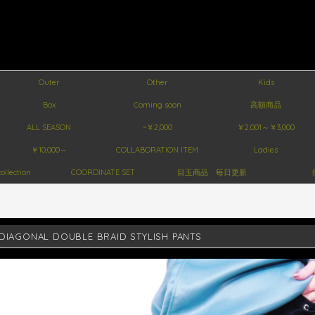
Outer
Other
Kids
Box
Coming soon
高額商品
ALL SEASON
~￥2,000
￥2,001～￥3,000
￥10,000～
COLLABORATION ITEM
Ladies
ollection
COORDINATE SET
目玉商品 毎日更新
AGONAL DOUBLE BRAID STYLISH PANTS