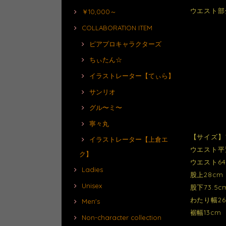
ウエスト部
￥10,000～
COLLABORATION ITEM
ピアプロキャラクターズ
ちぃたん☆
イラストレーター【てぃら】
サンリオ
グル〜ミ〜
寧々丸
【サイズ】
イラストレーター【上倉エ
ウエスト平
ク】
ウエスト64
Ladies
股上28cm
Unisex
股下73.5c
わたり幅26
Men's
裾幅13cm
Non-character collection