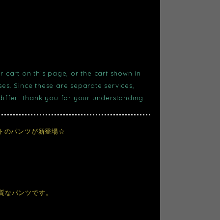
r cart on this page, or the cart shown in
s. Since these are separate services,
 differ. Thank you for your understanding.
ットのパンツが新登場☆
質なパンツです。