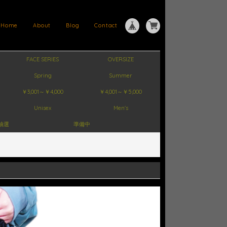
Home
About
Blog
Contact
FACE SERIES
OVERSIZE
Spring
Summer
￥3,001～￥4,000
￥4,001～￥5,000
Unisex
Men's
抽選
準備中