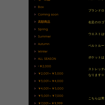
Box
ブランドロ
Coming soon
高額商品
右足のロゴ
Spring
ウエストは
Summer
Autumn
ベルトルー
Winter
ポケットは
ALL SEASON
~￥2,000
ストレッチ
￥2,001～￥3,000
なります☆
￥3,001～￥4,000
￥4,001～￥5,000
￥5,001～￥7,000
こちらは男
￥7,001～￥9,999