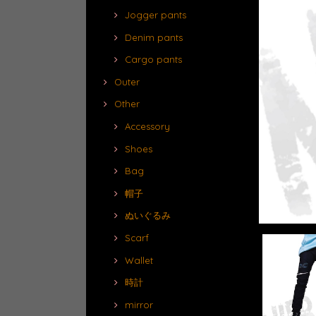
Jogger pants
Denim pants
Cargo pants
Outer
Other
Accessory
Shoes
Bag
帽子
ぬいぐるみ
Scarf
Wallet
時計
mirror