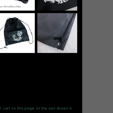
r cart on this page, or the cart shown in