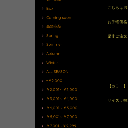
こちらは男
Box
Coming soon
お手軽価格
高額商品
Spring
是非ご注文
Summer
Autumn
Winter
ALL SEASON
~￥2,000
【カラー】
￥2,001～￥3,000
￥3,001～￥4,000
サイズ：幅3
￥4,001～￥5,000
￥5,001～￥7,000
￥7,001～￥9,999