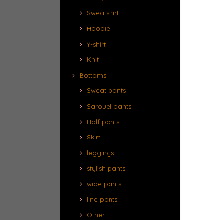
Sweatshirt
Hoodie
Y-shirt
Knit
Bottoms
Sweat pants
Sarouel pants
Half pants
Skirt
leggings
stylish pants
wide pants
line pants
Other