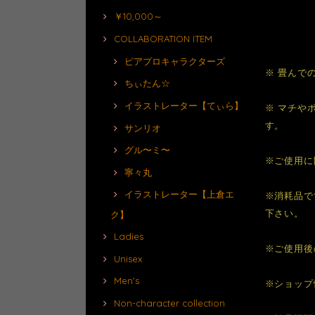
￥10,000～
COLLABORATION ITEM
ピアプロキャラクターズ
※ 畳んで
ちぃたん☆
イラストレーター【てぃら】
※ マチや
す。
サンリオ
グル〜ミ〜
※ご使用に
寧々丸
イラストレーター【上倉エ
※消耗品で
下さい。
ク】
Ladies
※ご使用後
Unisex
Men's
※ショップ
Non-character collection