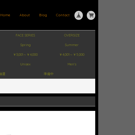
Home
About
Blog
Contact
FACE SERIES
OVERSIZE
Spring
Summer
￥3,001～￥4,000
￥4,001～￥5,000
Unisex
Men's
抽選
準備中