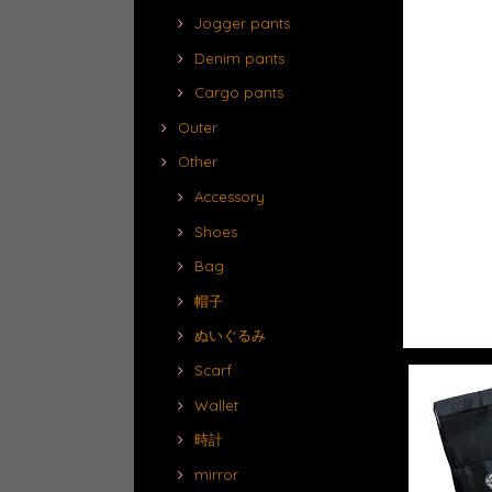
Jogger pants
Denim pants
Cargo pants
Outer
Other
Accessory
Shoes
Bag
帽子
ぬいぐるみ
Scarf
Wallet
時計
mirror