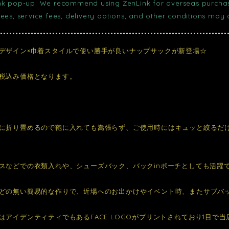
nk pop-up. We recommend using ZenLink for overseas purchase
fees, service fees, delivery options, and other conditions may
デザイン×巾着スタイルで使い勝手が良いナップサックが新登場☆
税込み価格となります。
に折り畳めるので鞄に入れても嵩張らず、ご使用時にはキュッと絞るだ
スなどでの衣類入れや、シューズバック、バックinポーチとしても活躍
どの無い簡易的な作りで、近場へのお出かけやイベント時、またサブバ
はアイデンティティでもあるFACE LOGOがプリントされており1目で