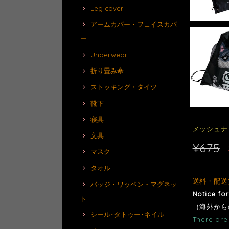
Leg cover
アームカバー・フェイスカバ
ー
Underwear
折り畳み傘
ストッキング・タイツ
靴下
寝具
メッシュナ
文具
¥675
マスク
タオル
送料・配送
バッジ・ワッペン・マグネッ
Notice fo
ト
（海外から
シール･タトゥー･ネイル
There are 