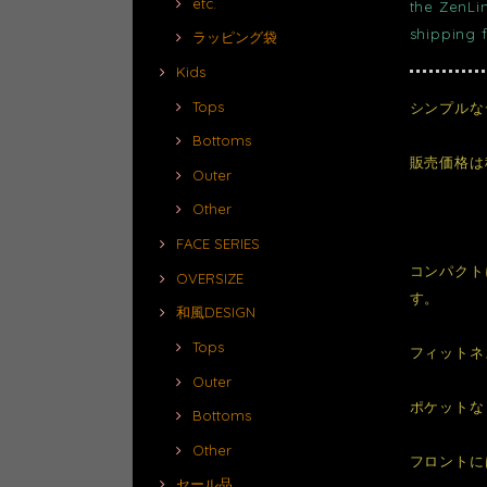
etc.
the ZenLi
shipping 
ラッピング袋
Kids
Tops
シンプルな
Bottoms
販売価格は
Outer
Other
FACE SERIES
コンパクト
OVERSIZE
す。
和風DESIGN
Tops
フィットネ
Outer
ポケットな
Bottoms
Other
フロントに
セール品