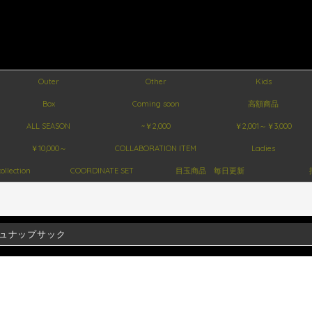
Outer
Other
Kids
Box
Coming soon
高額商品
ALL SEASON
~￥2,000
￥2,001～￥3,000
￥10,000～
COLLABORATION ITEM
Ladies
ollection
COORDINATE SET
目玉商品 毎日更新
ュナップサック