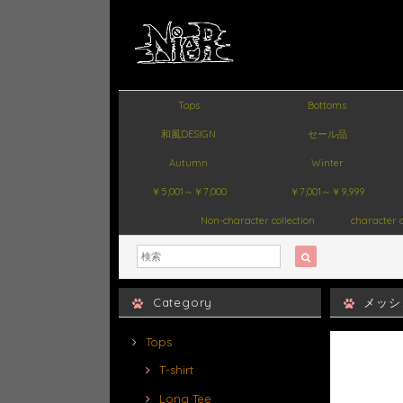
Tops
Bottoms
和風DESIGN
セール品
Autumn
Winter
￥5,001～￥7,000
￥7,001～￥9,999
Non-character collection
character c
Category
メッシ
Tops
T-shirt
Long Tee