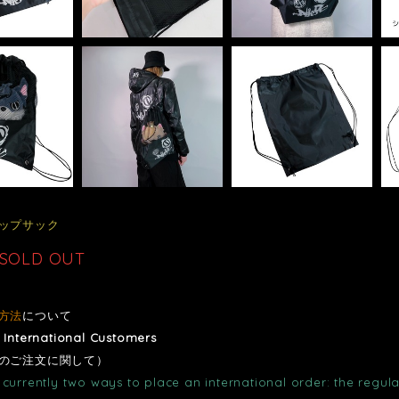
ップサック
SOLD OUT
方法
について
r International Customers
のご注文に関して）
currently two ways to place an international order: the regula