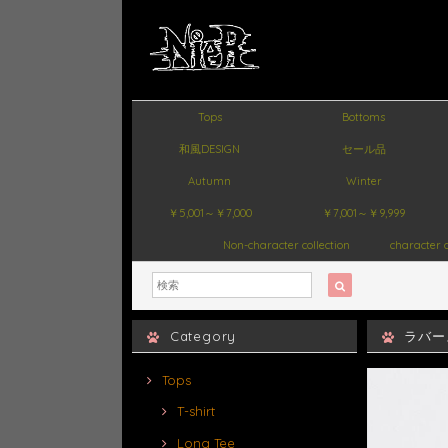
Tops
Bottoms
和風DESIGN
セール品
Autumn
Winter
￥5,001～￥7,000
￥7,001～￥9,999
Non-character collection
character c
Category
ラバー
Tops
T-shirt
Long Tee