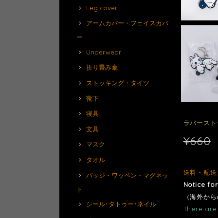
Leg cover
アームカバー・フェイスカバ
ー
Underwear
折り畳み傘
ストッキング・タイツ
靴下
寝具
ラバーストラ
文具
¥660
マスク
タオル
送料・配送
バッジ・ワッペン・マグネッ
Notice fo
ト
（海外から
シール･タトゥー･ネイル
There are 