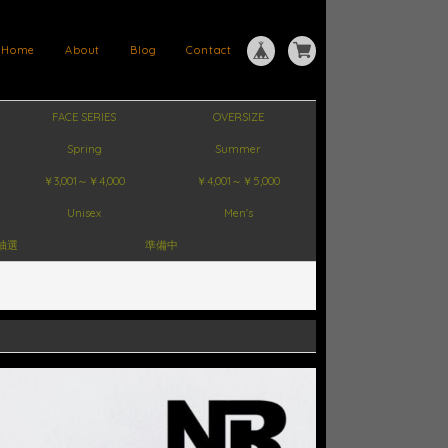
Home
About
Blog
Contact
FACE SERIES
OVERSIZE
Spring
Summer
￥3,001～￥4,000
￥4,001～￥5,000
Unisex
Men's
抽選
準備中