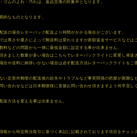
・ゴムのよれ・汚れは、返品交換の対象外となります。
易的なものとなります。
配送の場合レターパック配送より時間がかかる場合がございます。
では厚さや重さによって郵送料は変わりますが差額返金サービスなどは
数料などの問題から一律に最低金額に設定する事が出来ません。
頂きました数量が多い場合はこちらでレターパックライトに変更し発送
場合や送料に納得いかない場合は必ず配送方法レターパックライトをご
ない定形外郵便の配送後の紛失やトラブルなど事実関係の把握が困難な
問い合わせなどは日本郵便様に直接お問い合わせ頂きますよう何卒宜し
配送方法を変える事は出来ません。
情報から特定商法取引に基づく表記に記載されております項目をチェッ