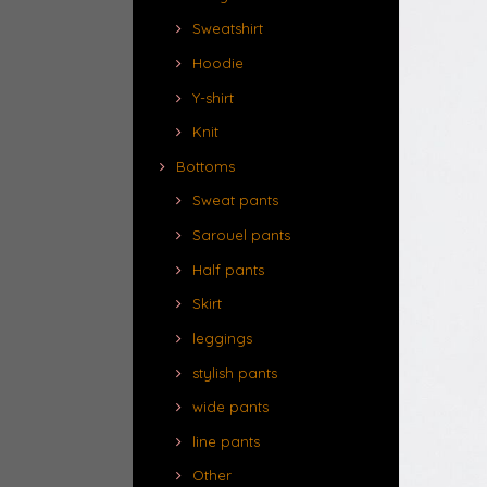
Sweatshirt
Hoodie
Y-shirt
Knit
Bottoms
Sweat pants
Sarouel pants
Half pants
Skirt
leggings
stylish pants
wide pants
line pants
Other