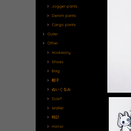
Jogger pants
Denim pants
Cargo pants
Outer
Other
Accessory
Shoes
Bag
帽子
ぬいぐるみ
Scarf
Wallet
時計
mirror