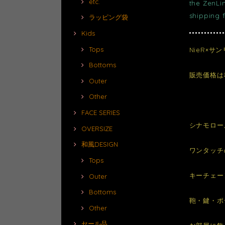
etc.
the ZenLi
shipping 
ラッピング袋
Kids
Tops
NieR×
Bottoms
販売価格は
Outer
Other
FACE SERIES
シナモロー
OVERSIZE
和風DESIGN
ワンタッチ
Tops
キーチェー
Outer
Bottoms
鞄・鍵・ポ
Other
セール品