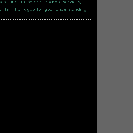
s. Since these are separate services,
 differ. Thank you for your understanding.