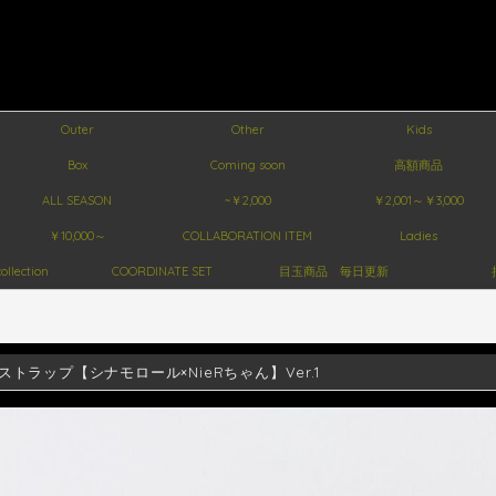
Outer
Other
Kids
Box
Coming soon
高額商品
ALL SEASON
~￥2,000
￥2,001～￥3,000
￥10,000～
COLLABORATION ITEM
Ladies
ollection
COORDINATE SET
目玉商品 毎日更新
ストラップ【シナモロール×NieRちゃん】Ver.1