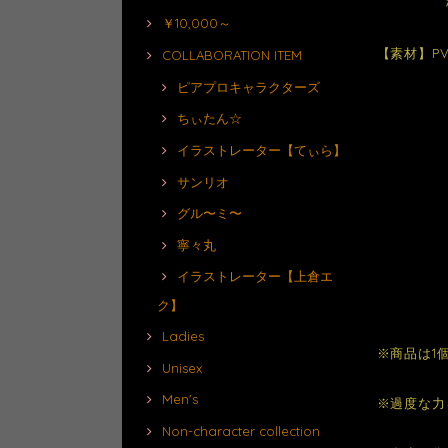
横約
￥10,000～
【素材】PV
COLLABORATION ITEM
ピアプロキャラクターズ
ちぃたん☆
イラストレーター【てぃら】
サンリオ
グル〜ミ〜
寧々丸
イラストレーター【上倉エ
ク】
Ladies
※商品は1
Unisex
Men's
※過度な力
Non-character collection