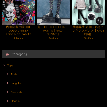
内側防寒仕様SIDE
超STRETCH LEGGINGS
防寒厚手 内側ふわもこ
LOGO UNISEX
PANTS【RAZY
レギンスパンツ【FACE
LEGGINGS PANTS
BUNNY】
刺繍】
¥3,700
¥3,600
¥3,600
Category
Tops
T-shirt
Long Tee
Sweatshirt
Hoodie