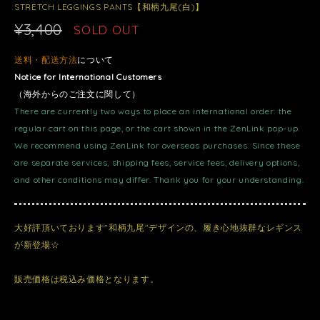
STRETCH LEGGINGS PANTS【和柄九尾(白)】
¥3,400
SOLD OUT
送料・配送方法
について
Notice for International Customers
（海外からのご注文に関して）
There are currently two ways to place an international order: the
regular cart on this page, or the cart shown in the ZenLink pop-up.
We recommend using ZenLink for overseas purchases. Since these
are separate services, shipping fees, service fees, delivery options,
and other conditions may differ. Thank you for your understanding.
大好評頂いております"和柄九尾"デザインの、履き心地抜群なレギンス
が新登場☆
販売価格は税込み価格となります。