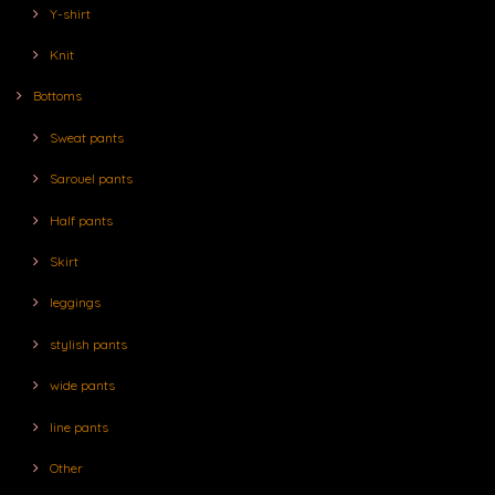
Y-shirt
Knit
Bottoms
Sweat pants
Sarouel pants
Half pants
Skirt
leggings
stylish pants
wide pants
line pants
Other