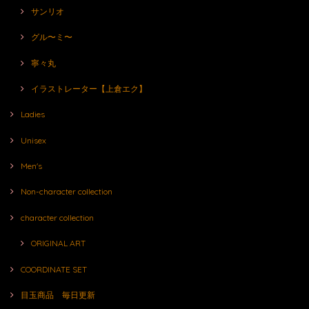
サンリオ
グル〜ミ〜
寧々丸
イラストレーター【上倉エク】
Ladies
Unisex
Men's
Non-character collection
character collection
ORIGINAL ART
COORDINATE SET
目玉商品 毎日更新