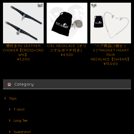
襟付きPU LEATHER
CIEL NECKLACE［オリ
"ペア商品(2個セッ
CHOKER【CROSS×CRO
ジナルポーチ付き］
ト)"MAGNET HEART
WN】
¥4,300
PAIR
¥3,200
NECKLACE【SWEAR】
¥15,000
Category
Tops
T-shirt
Long Tee
Sweatshirt