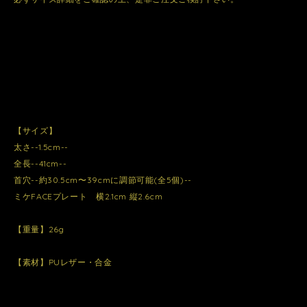
【サイズ】
太さ--1.5cm--
全長--41cm--
首穴--約30.5cm〜39cmに調節可能(全5個)--
ミケFACEプレート 横2.1cm 縦2.6cm
【重量】26g
【素材】PUレザー・合金