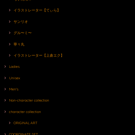
イラストレーター【てぃら】
サンリオ
グル〜ミ〜
寧々丸
イラストレーター【上倉エク】
Ladies
Unisex
Men's
Non-character collection
character collection
ORIGINAL ART
COORDINATE SET