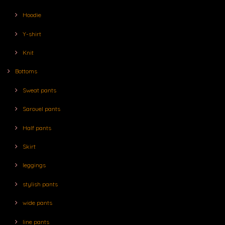
Hoodie
Y-shirt
Knit
Bottoms
Sweat pants
Sarouel pants
Half pants
Skirt
leggings
stylish pants
wide pants
line pants