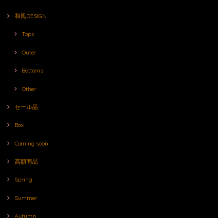
和風DESIGN
Tops
Outer
Bottoms
Other
セール品
Box
Coming soon
高額商品
Spring
Summer
Autumn