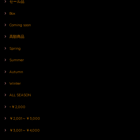
セール品
Box
Coming soon
高額商品
Spring
Summer
Autumn
Winter
ALL SEASON
~￥2,000
￥2,001～￥3,000
￥3,001～￥4,000