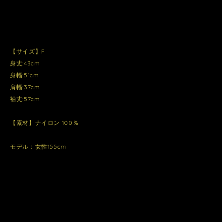
【サイズ】F
身丈:43cm
身幅:51cm
肩幅:37cm
袖丈:57cm
【素材】ナイロン 100％
モデル：女性155cm