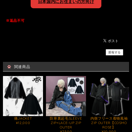
日本国内にお住まいの方向け
※返品不可
通報する
関連商品
痛JACKET
防寒裏起毛SLEEVE
内側フリース着物風袖
¥12,000
ZIP×LACE-UP ZIP
ZIP OUTER【COSMO
OUTER
ROSE】
¥7,500
¥10,000