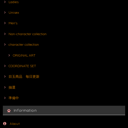
Ladies
Unisex
Men's
Non-character collection
character collection
ORIGINAL ART
COORDINATE SET
目玉商品 毎日更新
抽選
準備中
Information
About