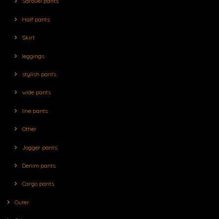
Sarouel pants
Half pants
Skirt
leggings
stylish pants
wide pants
line pants
Other
Jogger pants
Denim pants
Cargo pants
Outer