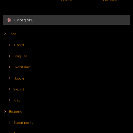
Category
Tops
T-shirt
Long Tee
Sweatshirt
Hoodie
Y-shirt
Knit
Bottoms
Sweat pants