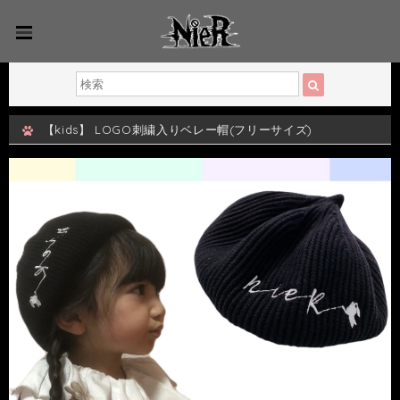
【kids】 LOGO刺繍入りベレー帽(フリーサイズ)