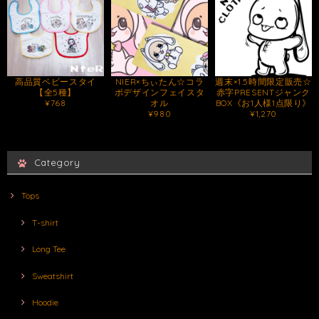
高品質ベビースタイ
NIER×ちぃたん☆コラ
週末×1.5時間限定販売☆
【全5種】
ボデザインフェイスタ
赤字PRESENTジャンク
¥768
オル
BOX《お1人様1点限り》
¥980
¥1,270
Category
Tops
T-shirt
Long Tee
Sweatshirt
Hoodie