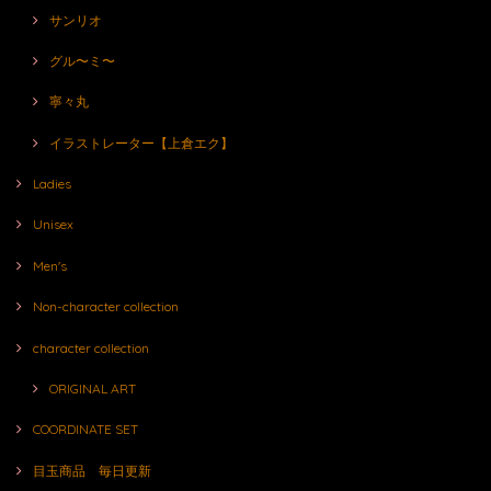
サンリオ
グル〜ミ〜
寧々丸
イラストレーター【上倉エク】
Ladies
Unisex
Men's
Non-character collection
character collection
ORIGINAL ART
COORDINATE SET
目玉商品 毎日更新