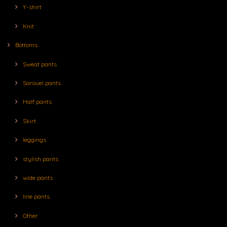
Y-shirt
Knit
Bottoms
Sweat pants
Sarouel pants
Half pants
Skirt
leggings
stylish pants
wide pants
line pants
Other