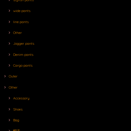
wide pants
line pants
Other
Jogger pants
Denim pants
Cargo pants
Outer
Other
Accessory
Shoes
Bag
帽子