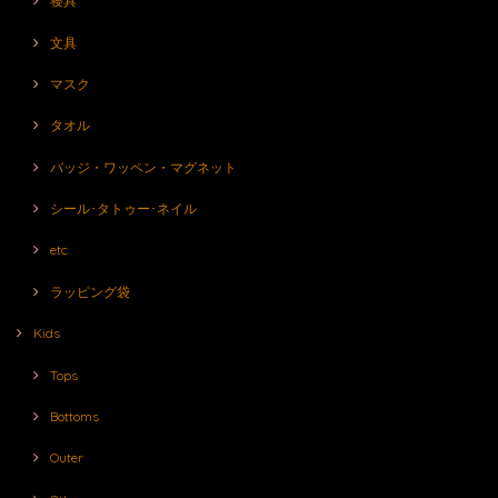
寝具
文具
マスク
タオル
バッジ・ワッペン・マグネット
シール･タトゥー･ネイル
etc.
ラッピング袋
Kids
Tops
Bottoms
Outer