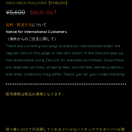
HIGH-NECK PULLOVER【EMBLEM】
¥5,600
SOLD OUT
送料・配送方法
について
Notice for International Customers
（海外からのご注文に関して）
There are currently two ways to place an international order: the
regular cart on this page, or the cart shown in the ZenLink pop-up.
We recommend using ZenLink for overseas purchases. Since these
are separate services, shipping fees, service fees, delivery options,
and other conditions may differ. Thank you for your understanding.
販売価格は税込み価格となります。
秋〜春にかけて大活躍してくれるクールなハイネックプルオーバーが新