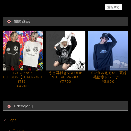
通報する
関連商品
LOGO FACE
うさ耳付きVOLUME
メンタルえぐい。裏起
CUTSEW【BLACK×WH
SLEEVE PARKA
毛防寒トレーナー
ITE】
¥7,700
¥5,800
¥4,200
Category
Tops
T-shirt