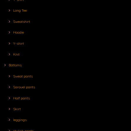
Long Tee
Sweatshirt
Hoodie
Y-shirt
Knit
Bottoms
Sweat pants
Sarouel pants
Half pants
Skirt
leggings
stylish pants