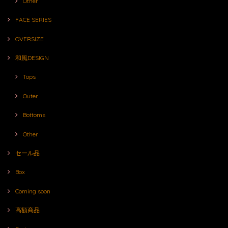
Other
FACE SERIES
OVERSIZE
和風DESIGN
Tops
Outer
Bottoms
Other
セール品
Box
Coming soon
高額商品