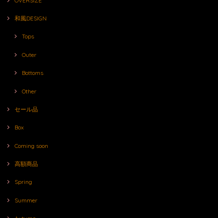
OVERSIZE
和風DESIGN
Tops
Outer
Bottoms
Other
セール品
Box
Coming soon
高額商品
Spring
Summer