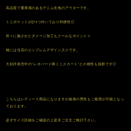
高品質で重厚感のあるデニム生地のアウターです。
ミニポケットが計4つ付いており利便性◎
所々に施されたダメージ加工もクールなポイント☆
袖には当店のエンブレムデザイン入りです。
大好評発売中の"レオパード柄ミニスカート"との相性も抜群です◎
こちらはレディース商品になりますが細身の男性もご着用が可能となっ
ております。
必ずサイズ詳細をご確認の上是非ご注文ご検討下さい。