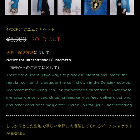
4POCKETデニムジャケット
¥6,980
SOLD OUT
送料・配送方法
について
Notice for International Customers
（海外からのご注文に関して）
There are currently two ways to place an international order: the
regular cart on this page, or the cart shown in the ZenLink pop-up.
We recommend using ZenLink for overseas purchases. Since these
are separate services, shipping fees, service fees, delivery options,
and other conditions may differ. Thank you for your understanding.
しっかりとした生地で涼しい季節に大活躍してくれるデニムジャケット
が新登場☆