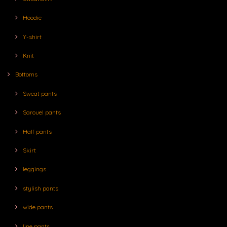
Hoodie
Y-shirt
Knit
Bottoms
Sweat pants
Sarouel pants
Half pants
Skirt
leggings
stylish pants
wide pants
line pants