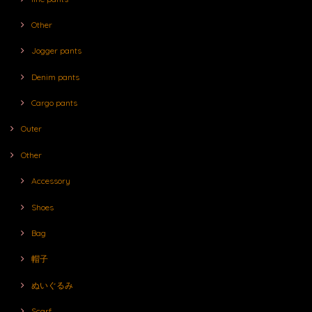
Other
Jogger pants
Denim pants
Cargo pants
Outer
Other
Accessory
Shoes
Bag
帽子
ぬいぐるみ
Scarf