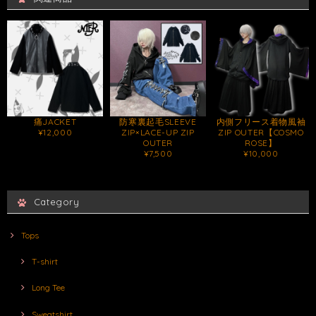
痛JACKET
防寒裏起毛SLEEVE
内側フリース着物風袖
¥12,000
ZIP×LACE-UP ZIP
ZIP OUTER【COSMO
OUTER
ROSE】
¥7,500
¥10,000
Category
Tops
T-shirt
Long Tee
Sweatshirt