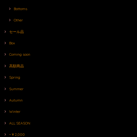
Bottoms
Other
セール品
Box
Coming soon
高額商品
Spring
Summer
Autumn
Winter
ALL SEASON
~￥2,000