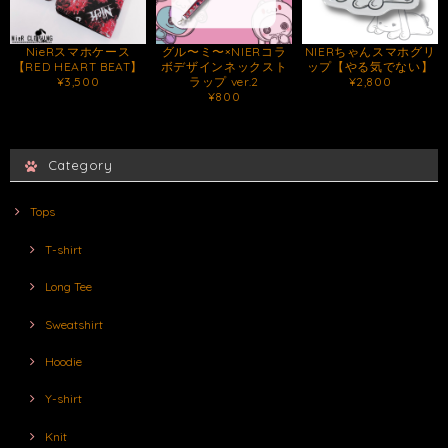
NieRスマホケース
グル〜ミ〜×NIERコラ
NIERちゃんスマホグリ
【RED HEART BEAT】
ボデザインネックスト
ップ【やる気でない】
¥3,500
ラップ ver.2
¥2,800
¥800
Category
Tops
T-shirt
Long Tee
Sweatshirt
Hoodie
Y-shirt
Knit