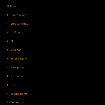
Bottoms
Sweat pants
Sarouel pants
Half pants
Skirt
leggings
stylish pants
wide pants
line pants
Other
Jogger pants
Denim pants