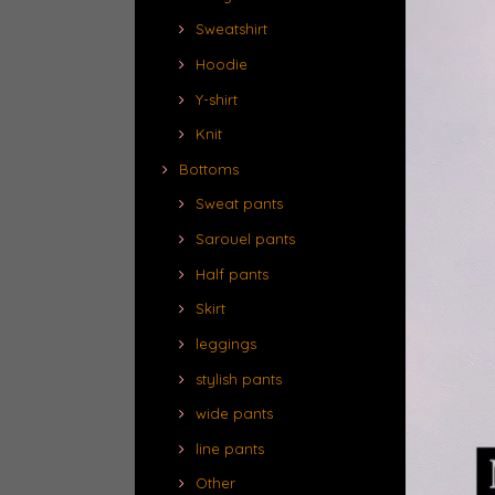
Sweatshirt
Hoodie
Y-shirt
Knit
Bottoms
Sweat pants
Sarouel pants
Half pants
Skirt
leggings
stylish pants
wide pants
line pants
Other