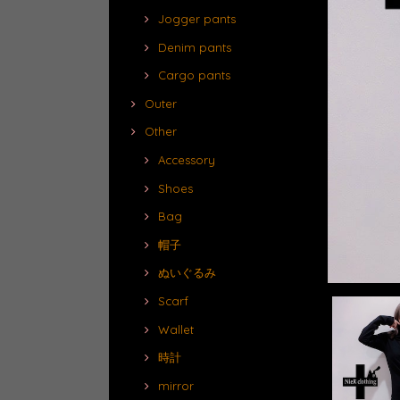
Jogger pants
Denim pants
Cargo pants
Outer
Other
Accessory
Shoes
Bag
帽子
ぬいぐるみ
Scarf
Wallet
時計
mirror