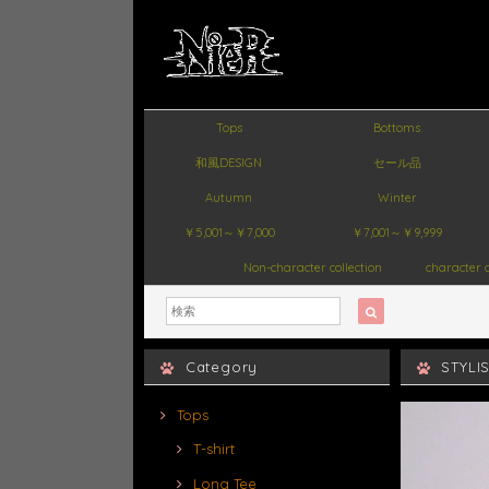
Tops
Bottoms
和風DESIGN
セール品
Autumn
Winter
￥5,001～￥7,000
￥7,001～￥9,999
Non-character collection
character c
Category
STYL
Tops
T-shirt
Long Tee