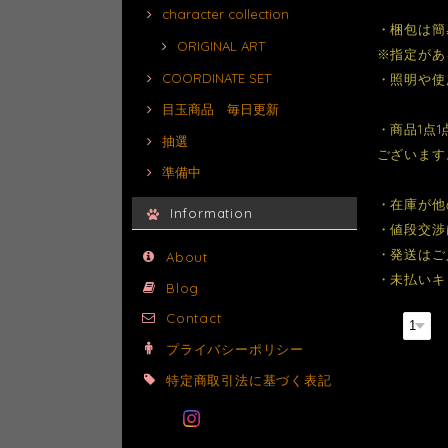
character collection
・梱包は簡
ORIGINAL ART
※指定があ
COORDINATE SET
・照明や使
目玉商品 毎日更新
・商品1点
抽選
ございます
準備中
・在庫が他
Information
・値段交渉
・発送はご
About
・未払いキ
Blog
Contact
数量
プライバシーポリシー
特定商取引法に基づく表記