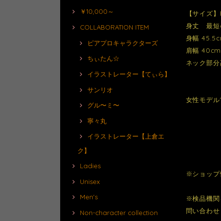
￥10,000～
【サイズ】
身丈 最短6
COLLABORATION ITEM
身幅 45.5
ピアプロキャラクターズ
肩幅 40c
ちぃたん☆
ネック部分
イラストレーター【てぃら】
サンリオ
女性モデル1
グル〜ミ〜
寧々丸
イラストレーター【上倉エ
ク】
Ladies
※ショップ
Unisex
Men's
※検品機関
問い合わせ
Non-character collection