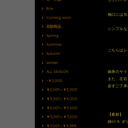
Box
袖口には当
Coming soon
高額商品
シンプルな
Spring
Summer
こちらはレ
Autumn
Winter
細身のサイ
ALL SEASON
また、左右
~￥2,000
必ずご了承
￥2,001～￥3,000
￥3,001～￥4,000
￥4,001～￥5,000
【素材】
￥5,001～￥7,000
綿65％ ポ
￥7,001～￥9,999