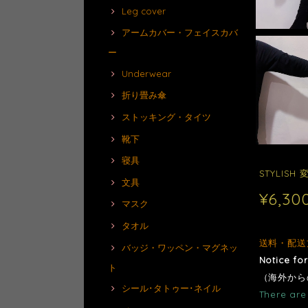
Leg cover
アームカバー・フェイスカバ
ー
Underwear
折り畳み傘
ストッキング・タイツ
靴下
寝具
STYLISH
文具
¥6,30
マスク
タオル
送料・配送
バッジ・ワッペン・マグネッ
Notice fo
ト
（海外から
シール･タトゥー･ネイル
There are 