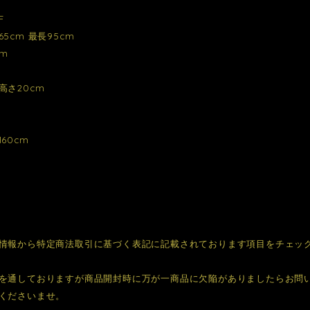
F
5cm 最長95cm
cm
m
高さ20cm
60cm
情報から特定商法取引に基づく表記に記載されております項目をチェッ
を通しておりますが商品開封時に万が一商品に欠陥がありましたらお問
くださいませ。