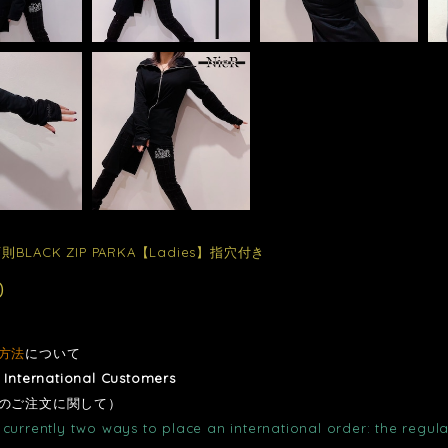
 変則BLACK ZIP PARKA【Ladies】指穴付き
0
方法
について
r International Customers
のご注文に関して）
currently two ways to place an international order: the regula