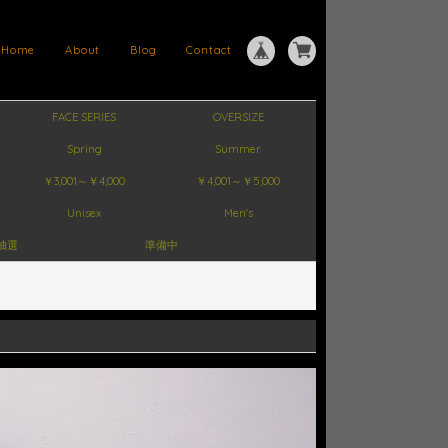
Home
About
Blog
Contact
FACE SERIES
OVERSIZE
Spring
Summer
￥3,001～￥4,000
￥4,001～￥5,000
Unisex
Men's
抽選
準備中