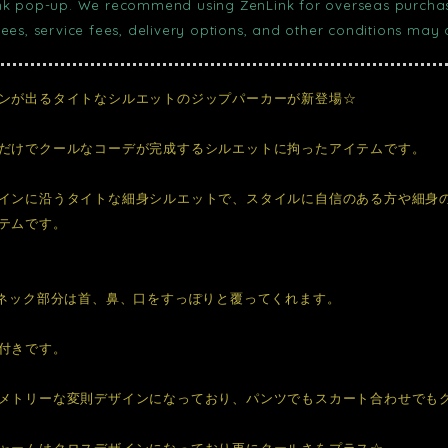
nk pop-up. We recommend using ZenLink for overseas purchase
fees, service fees, delivery options, and other conditions may
ンが出るタイトなシルエットのジップパーカーが新登場☆
だけでクールなコーデが完成するシルエットに拘ったアイテムです。
インに沿うタイトな細身シルエットで、スタイルに自信のある方や細身
テムです。
るネック部分は首、鼻、口をすっぽりと覆ってくれます。
付きです。
メトリーな変則デザインになっており、パンツでもスカート合わせでも
ャームはクロスデザインになっており更にクールさをプラス☆