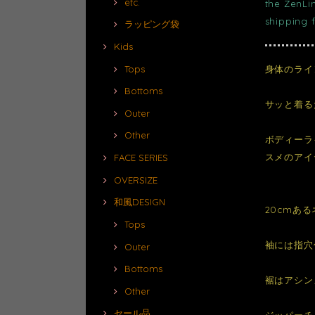
etc.
the ZenLi
shipping 
ラッピング袋
Kids
身体のライ
Tops
Bottoms
サッと着る
Outer
Other
ボディーラ
スメのアイ
FACE SERIES
OVERSIZE
和風DESIGN
20cmあ
Tops
袖には指穴
Outer
Bottoms
裾はアシン
Other
セール品
ジッパーチ