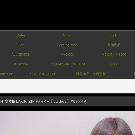
Outer
Other
Kids
Box
Coming soon
高額商品
ALL SEASON
~￥2,000
￥2,001～￥3,000
￥10,000～
COLLABORATION ITEM
Ladies
ollection
COORDINATE SET
目玉商品 毎日更新
ISH 変則BLACK ZIP PARKA【Ladies】指穴付き