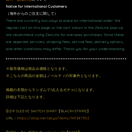
Notice for International Customers
（海外からのご注文に関して）
There are currently two ways to place an international order: the
regular cart on this page, or the cart shown in the ZenLink pop-up.
We recommend using ZenLink for overseas purchases. Since these
are separate services, shipping fees, service fees, delivery options,
and other conditions may differ. Thank you for your understanding.
※販売価格は税込み価格となります。
※こちらの商品の金額はノベルティの対象外となります。
掲載の衣類からランダムで1点入るガチャになります。
詳細は下記となります。
➀ZIP SLEEVE SWITCH SHIRT【BLACK×STRIPE】
URL：
https://shop.nier.tokyo/items/145387552