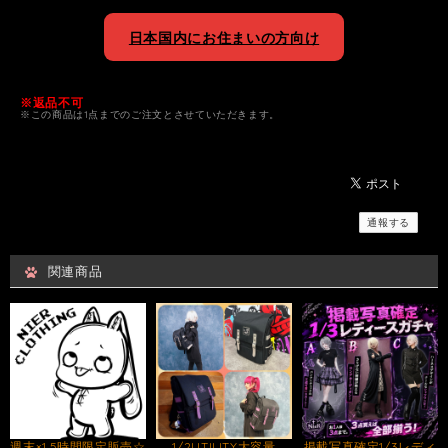
日本国内にお住まいの方向け
※返品不可
※この商品は1点までのご注文とさせていただきます。
通報する
関連商品
週末×1.5時間限定販売☆
1/2UTILITY大容量
掲載写真確定1/3レディ