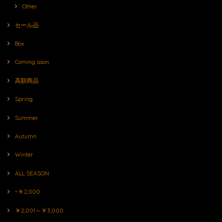
Other
セール品
Box
Coming soon
高額商品
Spring
Summer
Autumn
Winter
ALL SEASON
~￥2,000
￥2,001～￥3,000