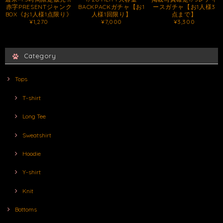
赤字PRESENTジャンク
BACKPACKガチャ【お1
ースガチャ【お1人様3
BOX《お1人様1点限り》
人様1回限り】
点まで】
¥1,270
¥7,000
¥3,300
Category
Tops
T-shirt
Long Tee
Sweatshirt
Hoodie
Y-shirt
Knit
Bottoms