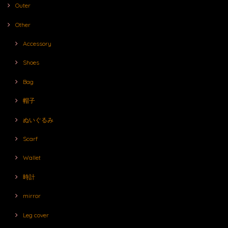
Outer
Other
Accessory
Shoes
Bag
帽子
ぬいぐるみ
Scarf
Wallet
時計
mirror
Leg cover