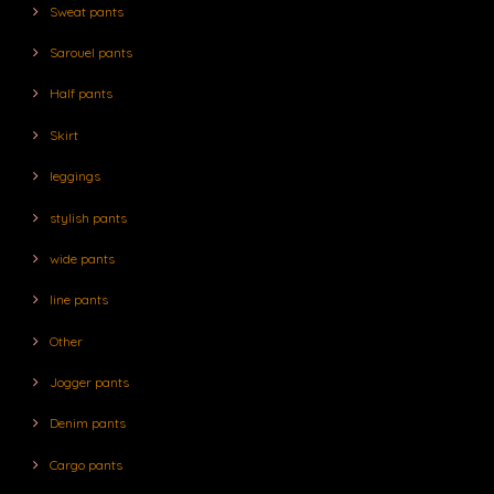
Sweat pants
Sarouel pants
Half pants
Skirt
leggings
stylish pants
wide pants
line pants
Other
Jogger pants
Denim pants
Cargo pants