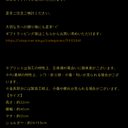
是非ご注文ご検討ください。
大切な方への贈り物にも是非*.+ﾟ
ギフトラッピング袋はこちらからお買い求めいただけます↓
https://shop.nier.tokyo/categories/5902861
※プリントは加工の特性上、立体感や風合いに個体差がございます。
※PU素材の特性上、シワ・折り跡・小傷・匂いが見られる場合がござ
います。
※金具部分には製造工程上、小傷や擦れが見られる場合がございます。
【サイズ】
高さ：約22cm
横幅：約40cm
マチ：約12cm
ショルダー：約74-133cm