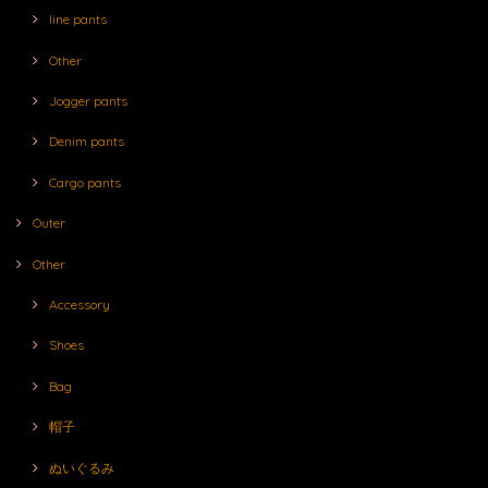
line pants
Other
Jogger pants
Denim pants
Cargo pants
Outer
Other
Accessory
Shoes
Bag
帽子
ぬいぐるみ