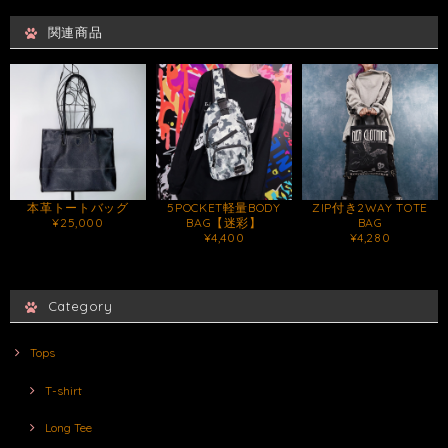
関連商品
本革トートバッグ
5POCKET軽量BODY
ZIP付き2WAY TOTE
¥25,000
BAG【迷彩】
BAG
¥4,400
¥4,280
Category
Tops
T-shirt
Long Tee