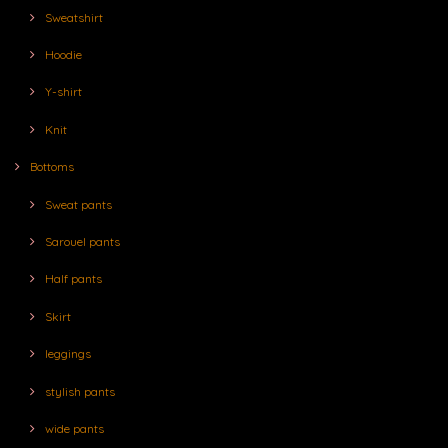
Sweatshirt
Hoodie
Y-shirt
Knit
Bottoms
Sweat pants
Sarouel pants
Half pants
Skirt
leggings
stylish pants
wide pants