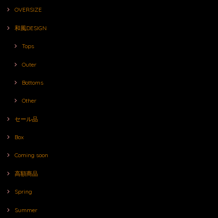
OVERSIZE
和風DESIGN
Tops
Outer
Bottoms
Other
セール品
Box
Coming soon
高額商品
Spring
Summer