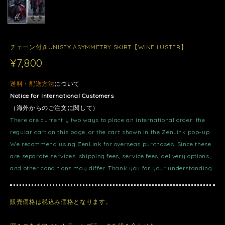
チェーン付きUNISEX ASYMMETRY SKIRT【WINE LUSTER】
¥7,800
送料・配送方法
について
Notice for International Customers
（海外からのご注文に関して）
There are currently two ways to place an international order: the
regular cart on this page, or the cart shown in the ZenLink pop-up.
We recommend using ZenLink for overseas purchases. Since these
are separate services, shipping fees, service fees, delivery options,
and other conditions may differ. Thank you for your understanding.
販売価格は税込み価格となります。