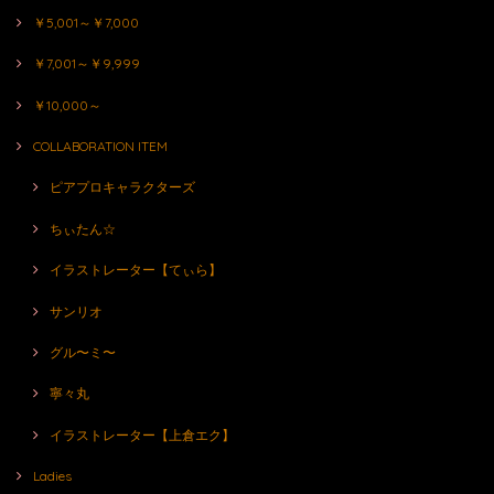
￥5,001～￥7,000
￥7,001～￥9,999
￥10,000～
COLLABORATION ITEM
ピアプロキャラクターズ
ちぃたん☆
イラストレーター【てぃら】
サンリオ
グル〜ミ〜
寧々丸
イラストレーター【上倉エク】
Ladies