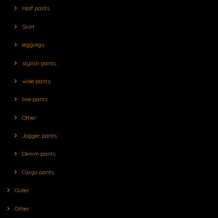
Half pants
Skirt
leggings
stylish pants
wide pants
line pants
Other
Jogger pants
Denim pants
Cargo pants
Outer
Other