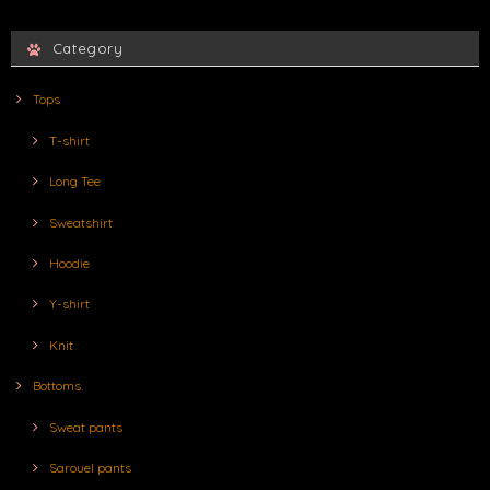
Category
Tops
T-shirt
Long Tee
Sweatshirt
Hoodie
Y-shirt
Knit
Bottoms
Sweat pants
Sarouel pants