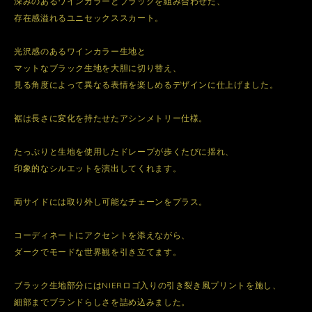
深みのあるワインカラーとブラックを組み合わせた、
存在感溢れるユニセックススカート。
光沢感のあるワインカラー生地と
マットなブラック生地を大胆に切り替え、
見る角度によって異なる表情を楽しめるデザインに仕上げました。
裾は長さに変化を持たせたアシンメトリー仕様。
たっぷりと生地を使用したドレープが歩くたびに揺れ、
印象的なシルエットを演出してくれます。
両サイドには取り外し可能なチェーンをプラス。
コーディネートにアクセントを添えながら、
ダークでモードな世界観を引き立てます。
ブラック生地部分にはNIERロゴ入りの引き裂き風プリントを施し、
細部までブランドらしさを詰め込みました。