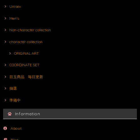
Unisex
Men's
Non-character collection
character collection
ORIGINAL ART
COORDINATE SET
目玉商品 毎日更新
抽選
準備中
Information
About
Blog