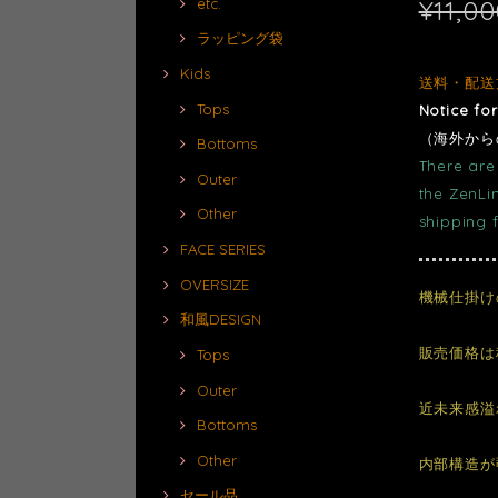
¥11,0
etc.
ラッピング袋
Kids
送料・配送
Tops
Notice fo
（海外から
Bottoms
There are 
Outer
the ZenLi
Other
shipping 
FACE SERIES
OVERSIZE
機械仕掛け
和風DESIGN
販売価格は
Tops
Outer
近未来感溢
Bottoms
Other
内部構造が
セール品