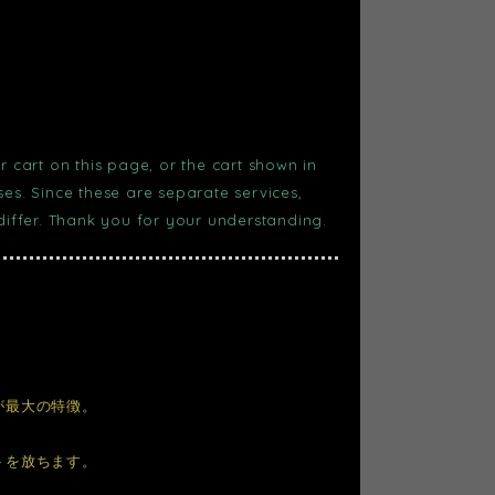
r cart on this page, or the cart shown in
s. Since these are separate services,
 differ. Thank you for your understanding.
が最大の特徴。
トを放ちます。