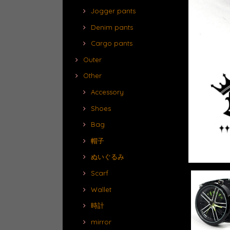
Jogger pants
Denim pants
Cargo pants
Outer
Other
Accessory
Shoes
Bag
帽子
ぬいぐるみ
Scarf
Wallet
時計
mirror