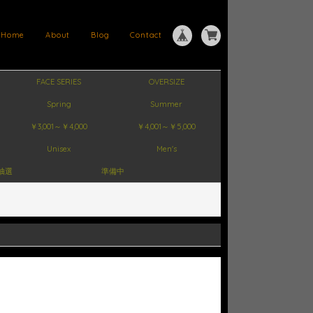
Home
About
Blog
Contact
FACE SERIES
OVERSIZE
Spring
Summer
￥3,001～￥4,000
￥4,001～￥5,000
Unisex
Men's
抽選
準備中