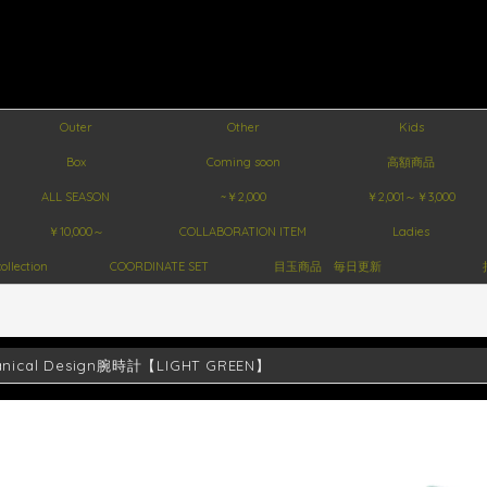
Outer
Other
Kids
Box
Coming soon
高額商品
ALL SEASON
~￥2,000
￥2,001～￥3,000
￥10,000～
COLLABORATION ITEM
Ladies
ollection
COORDINATE SET
目玉商品 毎日更新
anical Design腕時計【LIGHT GREEN】