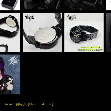
al Design腕時計【LIGHT GREEN】