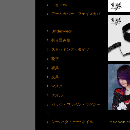
Leg cover
アームカバー・フェイスカバ
ー
Underwear
折り畳み傘
ストッキング・タイツ
靴下
寝具
文具
マスク
タオル
バッジ・ワッペン・マグネッ
ト
シール･タトゥー･ネイル
Mechanic