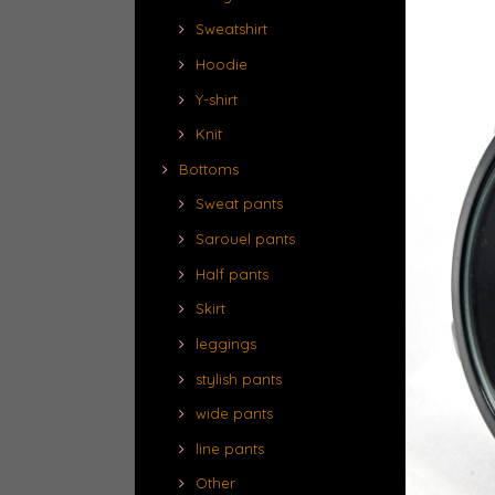
Sweatshirt
Hoodie
Y-shirt
Knit
Bottoms
Sweat pants
Sarouel pants
Half pants
Skirt
leggings
stylish pants
wide pants
line pants
Other