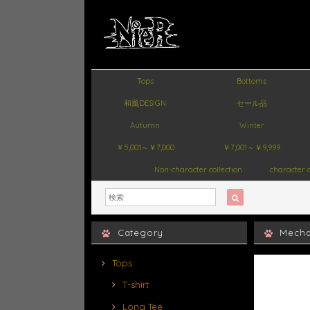
Tops
Bottoms
和風DESIGN
セール品
Autumn
Winter
￥5,001～￥7,000
￥7,001～￥9,999
Non-character collection
character c
Category
Mech
Tops
T-shirt
Long Tee