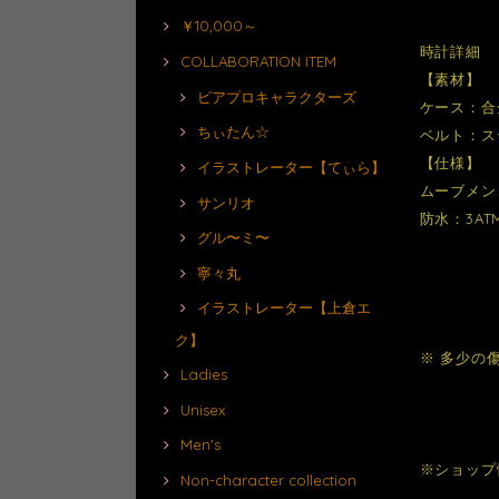
￥10,000～
時計詳細
COLLABORATION ITEM
【素材】
ピアプロキャラクターズ
ケース：合
ちぃたん☆
ベルト：ス
【仕様】
イラストレーター【てぃら】
ムーブメン
サンリオ
防水：3A
グル〜ミ〜
寧々丸
イラストレーター【上倉エ
ク】
※ 多少の
Ladies
Unisex
Men's
※ショップ
Non-character collection