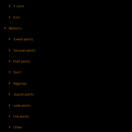
Y-shirt
Knit
Bottoms
Sweat pants
Sarouel pants
Half pants
Skirt
leggings
stylish pants
wide pants
line pants
Other