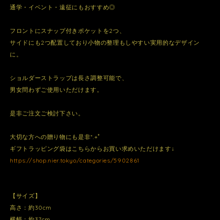
通学・イベント・遠征にもおすすめ◎
フロントにスナップ付きポケットを2つ、
サイドにも2つ配置しており小物の整理もしやすい実用的なデザイン
に。
ショルダーストラップは長さ調整可能で、
男女問わずご使用いただけます。
是非ご注文ご検討下さい。
大切な方への贈り物にも是非*.+ﾟ
ギフトラッピング袋はこちらからお買い求めいただけます↓
https://shop.nier.tokyo/categories/5902861
【サイズ】
高さ：約30cm
横幅：約37cm