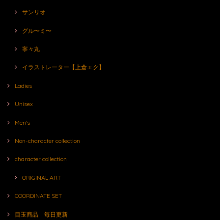
サンリオ
グル〜ミ〜
寧々丸
イラストレーター【上倉エク】
Ladies
Unisex
Men's
Non-character collection
character collection
ORIGINAL ART
COORDINATE SET
目玉商品 毎日更新