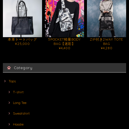
本革トートバッグ
5POCKET軽量BODY
ZIP付き2WAY TOTE
¥25,000
BAG【迷彩】
BAG
¥4,400
¥4,280
Category
Tops
T-shirt
Long Tee
Sweatshirt
Hoodie