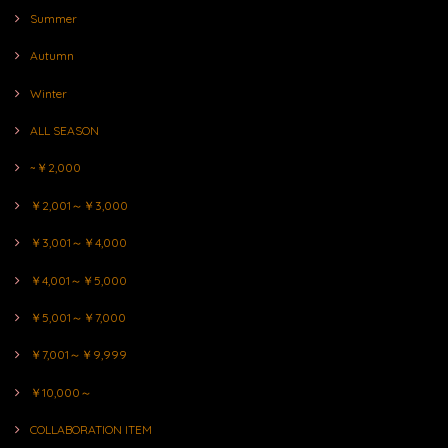
Summer
Autumn
Winter
ALL SEASON
~￥2,000
￥2,001～￥3,000
￥3,001～￥4,000
￥4,001～￥5,000
￥5,001～￥7,000
￥7,001～￥9,999
￥10,000～
COLLABORATION ITEM