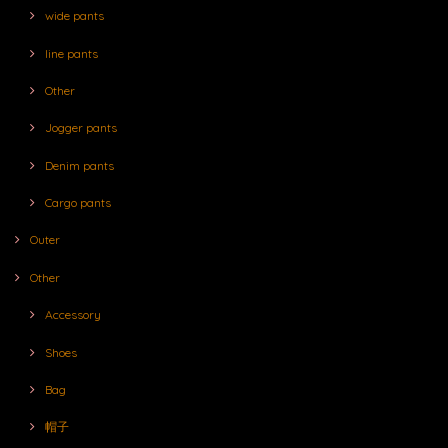
wide pants
line pants
Other
Jogger pants
Denim pants
Cargo pants
Outer
Other
Accessory
Shoes
Bag
帽子