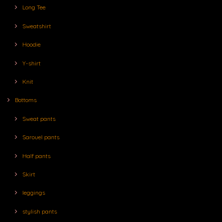
Long Tee
Sweatshirt
Hoodie
Y-shirt
Knit
Bottoms
Sweat pants
Sarouel pants
Half pants
Skirt
leggings
stylish pants