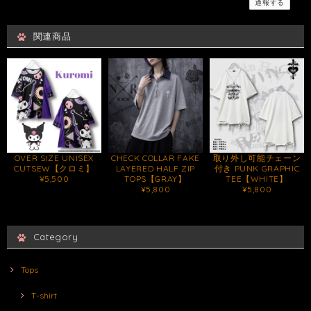
通報する
関連商品
OVER SIZE UNISEX
CHECK COLLAR FAKE
取り外し可能チェーン
CUTSEW【クロミ】
LAYERED HALF ZIP
付き PUNK GRAPHIC
¥5,500
TOPS【GRAY】
TEE【WHITE】
¥5,800
¥5,800
Category
Tops
T-shirt