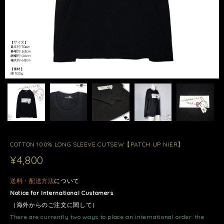
COTTON 100% LONG SLEEVE CUTSEW【PATCH UP NIER】
¥4,800
送料・配送方法
について
Notice for International Customers
（海外からのご注文に関して）
There are currently two ways to place an international order: the