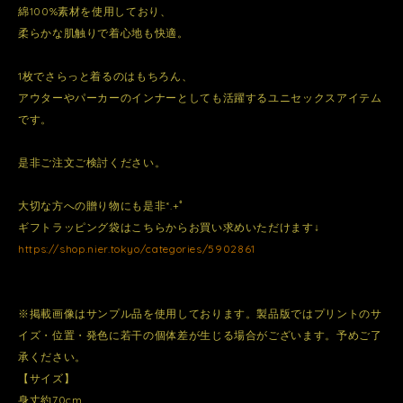
綿100%素材を使用しており、
柔らかな肌触りで着心地も快適。
1枚でさらっと着るのはもちろん、
アウターやパーカーのインナーとしても活躍するユニセックスアイテム
です。
是非ご注文ご検討ください。
大切な方への贈り物にも是非*.+ﾟ
ギフトラッピング袋はこちらからお買い求めいただけます↓
https://shop.nier.tokyo/categories/5902861
※掲載画像はサンプル品を使用しております。製品版ではプリントのサ
イズ・位置・発色に若干の個体差が生じる場合がございます。予めご了
承ください。
【サイズ】
身丈約70cm