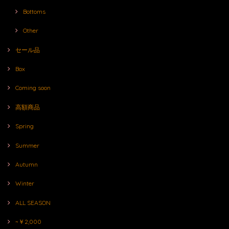
Bottoms
Other
セール品
Box
Coming soon
高額商品
Spring
Summer
Autumn
Winter
ALL SEASON
~￥2,000