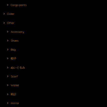
Cargo pants
Outer
Other
Accessory
Shoes
Bag
帽子
ぬいぐるみ
Scarf
Wallet
時計
mirror