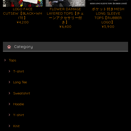
LOGO FACE
FLOWER DAMAGE
ポケット付きMESH
CUTSEW【BLACK×WH
LAYERED TOPS【チェ
LONG SLEEVE
ITE】
ーンアクセサリー付
TOPS【RUBBER
¥4,200
き】
LOGO】
¥6,400
¥5,900
Category
Tops
T-shirt
Long Tee
Sweatshirt
Hoodie
Y-shirt
Knit