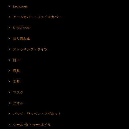
Leg cover
アームカバー・フェイスカバー
Underwear
折り畳み傘
ストッキング・タイツ
靴下
寝具
文具
マスク
タオル
バッジ・ワッペン・マグネット
シール･タトゥー･ネイル