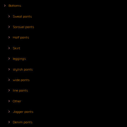
Bottoms
Sweat pants
Sarouel pants
Half pants
Skirt
leggings
stylish pants
wide pants
line pants
Other
Jogger pants
Denim pants