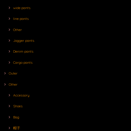
wide pants
line pants
Other
Jogger pants
Denim pants
Cargo pants
Outer
Other
Accessory
Shoes
Bag
帽子