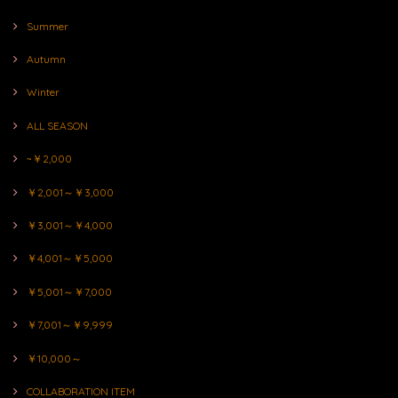
Summer
Autumn
Winter
ALL SEASON
~￥2,000
￥2,001～￥3,000
￥3,001～￥4,000
￥4,001～￥5,000
￥5,001～￥7,000
￥7,001～￥9,999
￥10,000～
COLLABORATION ITEM