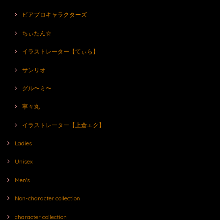
ピアプロキャラクターズ
ちぃたん☆
イラストレーター【てぃら】
サンリオ
グル〜ミ〜
寧々丸
イラストレーター【上倉エク】
Ladies
Unisex
Men's
Non-character collection
character collection