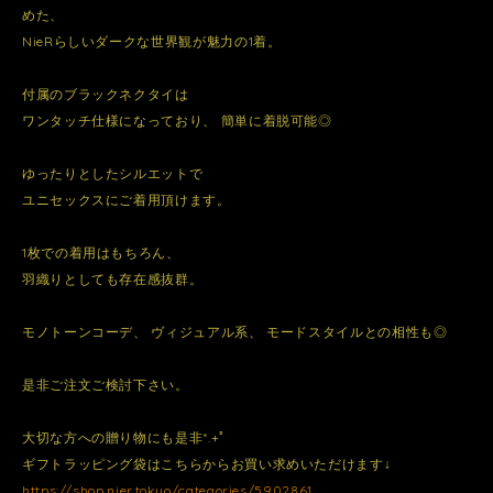
めた、
NieRらしいダークな世界観が魅力の1着。
付属のブラックネクタイは
ワンタッチ仕様になっており、 簡単に着脱可能◎
ゆったりとしたシルエットで
ユニセックスにご着用頂けます。
1枚での着用はもちろん、
羽織りとしても存在感抜群。
モノトーンコーデ、 ヴィジュアル系、 モードスタイルとの相性も◎
是非ご注文ご検討下さい。
大切な方への贈り物にも是非*.+ﾟ
ギフトラッピング袋はこちらからお買い求めいただけます↓
https://shop.nier.tokyo/categories/5902861