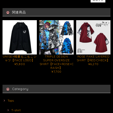
関連商品
UNISEX軽量もこもこシ
TRIPLE DESIGN
ROSE FAKE LAYERED
ャツ【FACE LOGO】
SUPER OVERSIZE
SHIRT【RED CHECK】
¥5,800
SHIRT【FACE×ROSE×C
¥6,270
RASH】
¥7,700
Category
Tops
T-shirt