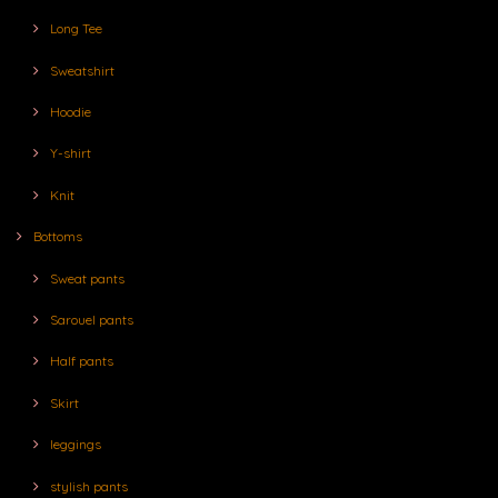
Long Tee
Sweatshirt
Hoodie
Y-shirt
Knit
Bottoms
Sweat pants
Sarouel pants
Half pants
Skirt
leggings
stylish pants