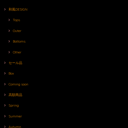
和風DESIGN
Tops
Outer
Bottoms
Other
セール品
Box
Coming soon
高額商品
Spring
Summer
Autumn