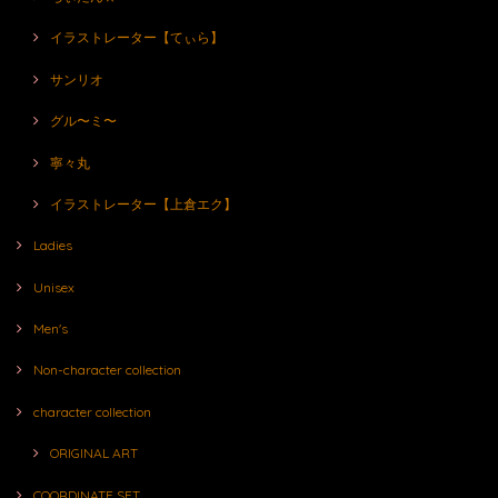
イラストレーター【てぃら】
サンリオ
グル〜ミ〜
寧々丸
イラストレーター【上倉エク】
Ladies
Unisex
Men's
Non-character collection
character collection
ORIGINAL ART
COORDINATE SET