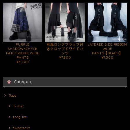
PURPLE
和風ロングフラップ付
LAYERED SIDE RIBBON
SHADOW×CHECK
きクロップドワイドパ
WIDE
PATCHWORK WIDE
ンツ
PANTS【BLACK】
PANTS
¥7,800
¥7,500
¥8,200
Category
Tops
T-shirt
Long Tee
Sweatshirt