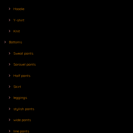
Hoodie
Y-shirt
Knit
Bottoms
Sweat pants
Sarouel pants
Half pants
Skirt
leggings
stylish pants
wide pants
line pants