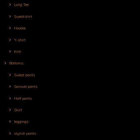
Long Tee
Sweatshirt
Hoodie
Y-shirt
Knit
Bottoms
Sweat pants
Sarouel pants
Half pants
Skirt
leggings
stylish pants