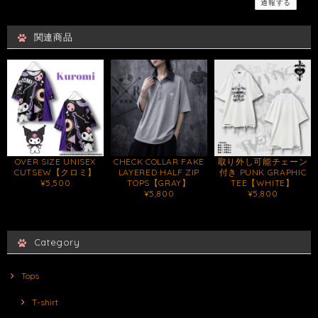
通報する
関連商品
OVER SIZE UNISEX
CHECK COLLAR FAKE
取り外し可能チェーン
CUTSEW【クロミ】
LAYERED HALF ZIP
付き PUNK GRAPHIC
¥5,500
TOPS【GRAY】
TEE【WHITE】
¥5,800
¥5,800
Category
Tops
T-shirt