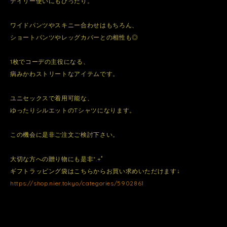
デイリー使いにもぴったり。
ワイドパンツやスキニー合わせはもちろん、
ショートパンツやレッグカバーとの相性も◎
1枚でコーデの主役になる、
病みかわストリートなアイテムです。
ユニセックスで着用可能な、
ゆったりシルエットのTシャツになります。
この機会に是非ご注文ご検討下さい。
大切な方への贈り物にも是非*.+ﾟ
ギフトラッピング袋はこちらからお買い求めいただけます↓
https://shop.nier.tokyo/categories/5902861