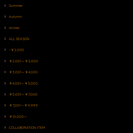
Summer
Autumn
Winter
ALL SEASON
~￥2,000
￥2,001～￥3,000
￥3,001～￥4,000
￥4,001～￥5,000
￥5,001～￥7,000
￥7,001～￥9,999
￥10,000～
COLLABORATION ITEM