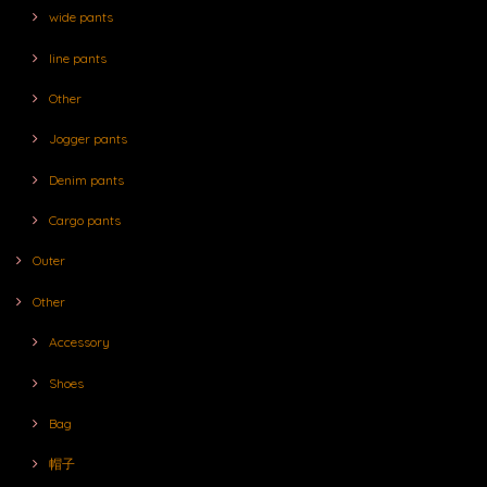
wide pants
line pants
Other
Jogger pants
Denim pants
Cargo pants
Outer
Other
Accessory
Shoes
Bag
帽子