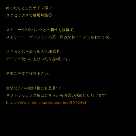
ゆったりとしたサイズ感で、
ユニセックスで着用可能◎
スキニーやZIPパンツとの相性も抜群で、
ストリート・ヴィジュアル系・病みかわコーデにもおすすめ。
さらっとした着心地の生地感で、
デイリー使いにもぴったりな1枚です。
是非ご注文ご検討下さい。
大切な方への贈り物にも是非*.+ﾟ
ギフトラッピング袋はこちらからお買い求めいただけます↓
https://shop.nier.tokyo/categories/5902861