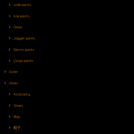
wide pants
line pants
Other
Jogger pants
Denim pants
Cargo pants
Outer
Other
Accessory
Shoes
Bag
帽子