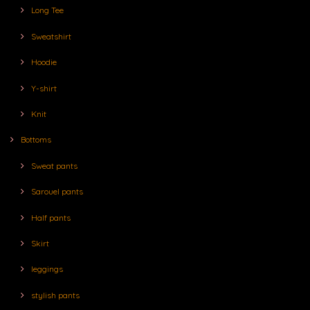
Long Tee
Sweatshirt
Hoodie
Y-shirt
Knit
Bottoms
Sweat pants
Sarouel pants
Half pants
Skirt
leggings
stylish pants