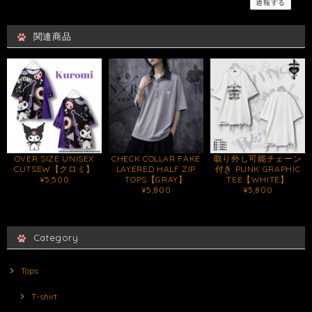
通報する
関連商品
OVER SIZE UNISEX
CHECK COLLAR FAKE
取り外し可能チェーン
CUTSEW【クロミ】
LAYERED HALF ZIP
付き PUNK GRAPHIC
¥5,500
TOPS【GRAY】
TEE【WHITE】
¥5,800
¥5,800
Category
Tops
T-shirt