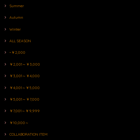
Summer
Autumn
Winter
ALL SEASON
~￥2,000
￥2,001～￥3,000
￥3,001～￥4,000
￥4,001～￥5,000
￥5,001～￥7,000
￥7,001～￥9,999
￥10,000～
COLLABORATION ITEM