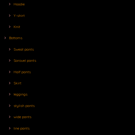
Hoodie
Y-shirt
Knit
Bottoms
Sweat pants
Sarouel pants
Half pants
Skirt
leggings
stylish pants
wide pants
line pants