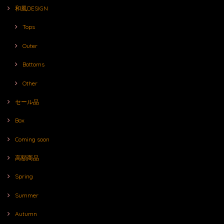
和風DESIGN
Tops
Outer
Bottoms
Other
セール品
Box
Coming soon
高額商品
Spring
Summer
Autumn