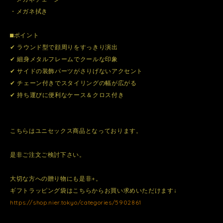
・メガネ拭き
⬛︎ポイント
✔ ラウンド型で顔周りをすっきり演出
✔ 細身メタルフレームでクールな印象
✔ サイドの装飾パーツがさりげないアクセント
✔ チェーン付きでスタイリングの幅が広がる
✔ 持ち運びに便利なケース＆クロス付き
こちらはユニセックス商品となっております。
是非ご注文ご検討下さい。
大切な方への贈り物にも是非+。
ギフトラッピング袋はこちらからお買い求めいただけます↓
https://shop.nier.tokyo/categories/5902861⁠