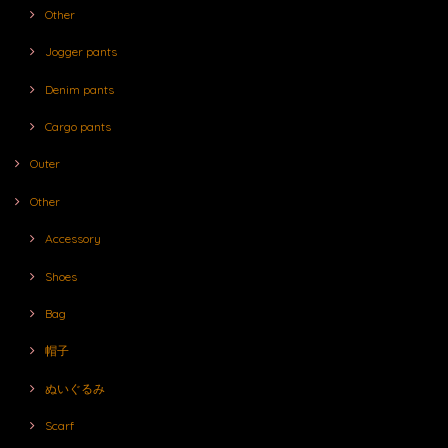
Other
Jogger pants
Denim pants
Cargo pants
Outer
Other
Accessory
Shoes
Bag
帽子
ぬいぐるみ
Scarf