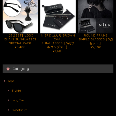
【5点SET】LOGO
NIERロゴ入り BROWN
ROUND FRAME
CHAIN SUNGLASSES
OVAL
SIMPLE GLASSES【5点
SPECIAL PACK
SUNGLASSES【5点フ
セット】
¥5,400
ルコンプSET】
¥5,500
¥5,600
Category
Tops
T-shirt
Long Tee
Sweatshirt