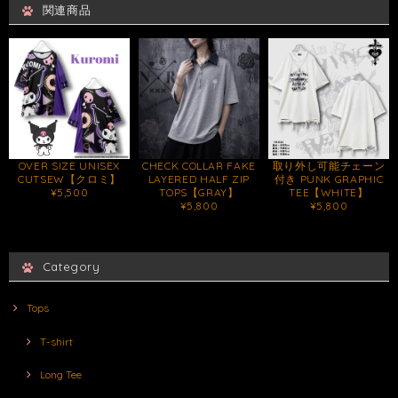
関連商品
OVER SIZE UNISEX
CHECK COLLAR FAKE
取り外し可能チェーン
CUTSEW【クロミ】
LAYERED HALF ZIP
付き PUNK GRAPHIC
¥5,500
TOPS【GRAY】
TEE【WHITE】
¥5,800
¥5,800
Category
Tops
T-shirt
Long Tee