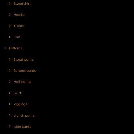
Sweatshirt
Hoodie
Y-shirt
Knit
Bottoms
Sweat pants
Sarouel pants
Half pants
Skirt
leggings
stylish pants
wide pants