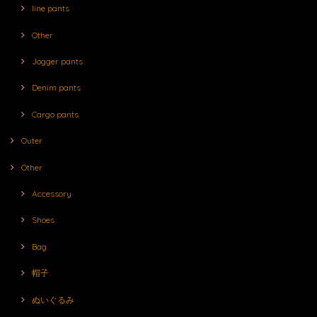
line pants
Other
Jogger pants
Denim pants
Cargo pants
Outer
Other
Accessory
Shoes
Bag
帽子
ぬいぐるみ