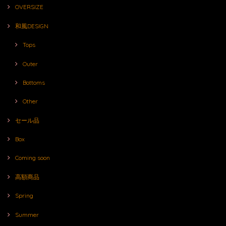
OVERSIZE
和風DESIGN
Tops
Outer
Bottoms
Other
セール品
Box
Coming soon
高額商品
Spring
Summer