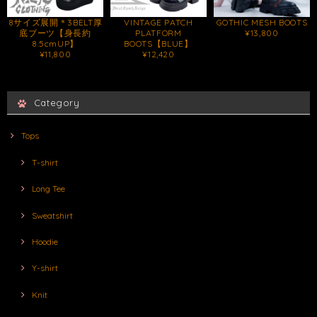
8サイズ展開＊3BELT厚
VINTAGE PATCH
GOTHIC MESH BOOTS
底ブーツ【身長約
PLATFORM
¥13,800
8.5cmUP】
BOOTS【BLUE】
¥11,800
¥12,420
Category
Tops
T-shirt
Long Tee
Sweatshirt
Hoodie
Y-shirt
Knit