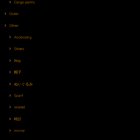
Cargo pants
Outer
Other
Accessory
Shoes
Bag
帽子
ぬいぐるみ
Scarf
Wallet
時計
mirror