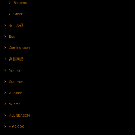
Bottoms
Other
セール品
Box
Coming soon
高額商品
Spring
Summer
Autumn
Winter
ALL SEASON
~￥2,000