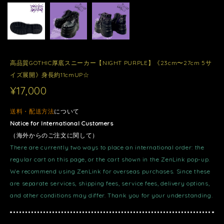
高品質GOTHIC厚底スニーカー【NIGHT PURPLE】《23cm〜27cm 5サ
イズ展開》身長約11cmUP☆
¥17,000
送料・配送方法
について
Notice for International Customers
（海外からのご注文に関して）
There are currently two ways to place an international order: the
regular cart on this page, or the cart shown in the ZenLink pop-up.
We recommend using ZenLink for overseas purchases. Since these
are separate services, shipping fees, service fees, delivery options,
and other conditions may differ. Thank you for your understanding.