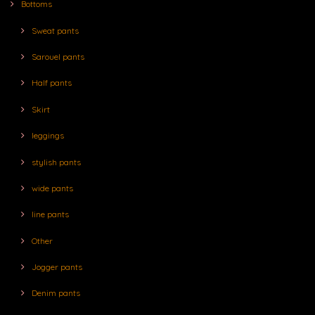
Bottoms
Sweat pants
Sarouel pants
Half pants
Skirt
leggings
stylish pants
wide pants
line pants
Other
Jogger pants
Denim pants