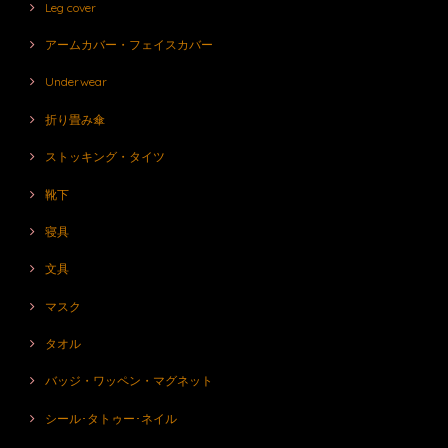
Leg cover
アームカバー・フェイスカバー
Underwear
折り畳み傘
ストッキング・タイツ
靴下
寝具
文具
マスク
タオル
バッジ・ワッペン・マグネット
シール･タトゥー･ネイル