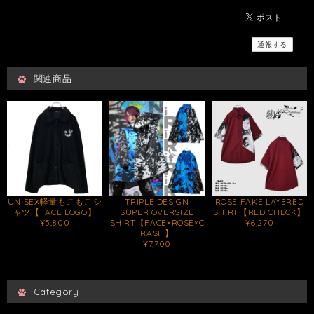
通報する
関連商品
UNISEX軽量もこもこシ
TRIPLE DESIGN
ROSE FAKE LAYERED
ャツ【FACE LOGO】
SUPER OVERSIZE
SHIRT【RED CHECK】
¥5,800
SHIRT【FACE×ROSE×C
¥6,270
RASH】
¥7,700
Category