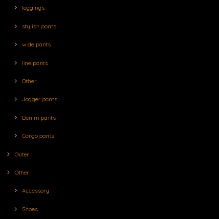
leggings
stylish pants
wide pants
line pants
Other
Jogger pants
Denim pants
Cargo pants
Outer
Other
Accessory
Shoes