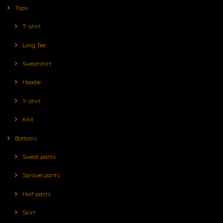
Tops
T-shirt
Long Tee
Sweatshirt
Hoodie
Y-shirt
Knit
Bottoms
Sweat pants
Sarouel pants
Half pants
Skirt