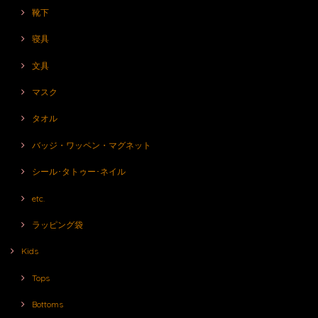
靴下
寝具
文具
マスク
タオル
バッジ・ワッペン・マグネット
シール･タトゥー･ネイル
etc.
ラッピング袋
Kids
Tops
Bottoms