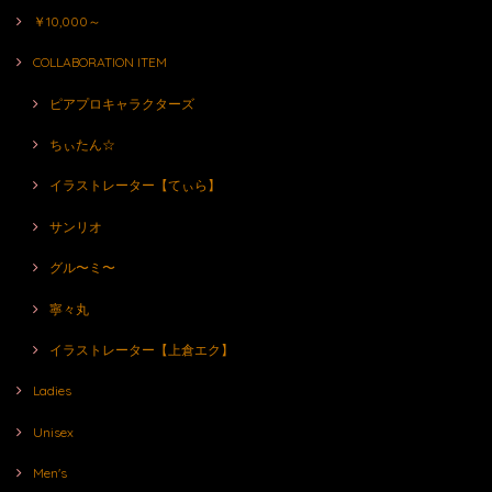
￥10,000～
COLLABORATION ITEM
ピアプロキャラクターズ
ちぃたん☆
イラストレーター【てぃら】
サンリオ
グル〜ミ〜
寧々丸
イラストレーター【上倉エク】
Ladies
Unisex
Men's