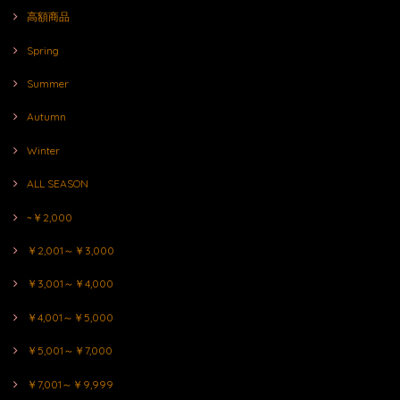
高額商品
Spring
Summer
Autumn
Winter
ALL SEASON
~￥2,000
￥2,001～￥3,000
￥3,001～￥4,000
￥4,001～￥5,000
￥5,001～￥7,000
￥7,001～￥9,999