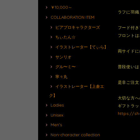
￥10,000～
ラフに羽織
COLLABORATION ITEM
ピアプロキャラクターズ
フード付き
フロントは
ちぃたん☆
イラストレーター【てぃら】
両サイドに
サンリオ
普段使いは
グル〜ミ〜
寧々丸
是非ご注文
イラストレーター【上倉エ
ク】
大切な方へ
Ladies
ギフトラッ
https://s
Unisex
Men's
Non-character collection