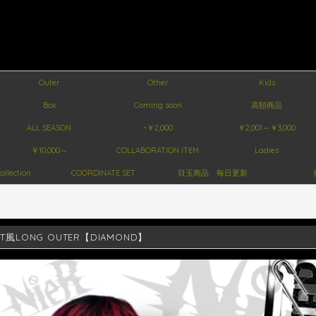
Outer
Other
Kids
Box
Coming soon
高額商品
ALL SEASON
~￥2,000
￥2,001～￥3,000
￥10,000～
COLLABORATION ITEM
Ladies
ollection
COORDINATE SET
目玉商品 毎日更新
ET風LONG OUTER【DIAMOND】