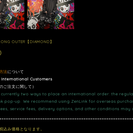
LONG OUTER【DIAMOND】
0
方法
について
r International Customers
のご注文に関して）
currently two ways to place an international order: the regula
nk pop-up. We recommend using ZenLink for overseas purchase
fees, service fees, delivery options, and other conditions may
税込み価格となります。