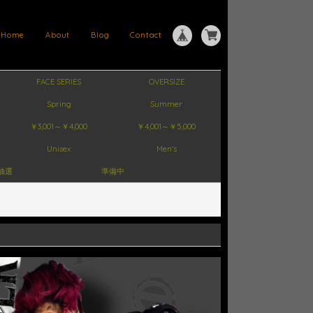
Home
About
Blog
Contact
FACE SERIES
OVERSIZE
Spring
Summer
￥3,001～￥4,000
￥4,001～￥5,000
Unisex
Men's
抽選
準備中