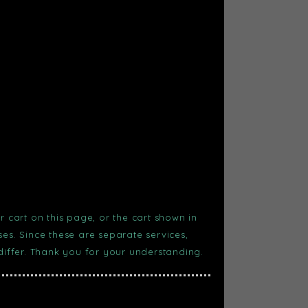
r cart on this page, or the cart shown in
s. Since these are separate services,
 differ. Thank you for your understanding.