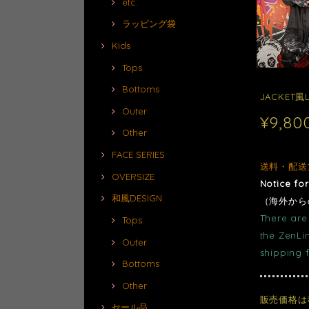
etc.
ラッピング袋
Kids
Tops
Bottoms
JACKET風
Outer
¥9,80
Other
FACE SERIES
送料・配送
OVERSIZE
Notice fo
和風DESIGN
（海外から
There are 
Tops
the ZenLi
Outer
shipping 
Bottoms
Other
販売価格は
セール品