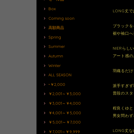
Box
LONG丈
Coming soon
ブラックを
高額商品
裾や袖口へ
Spring
Summer
NIERら
アート感の
Autumn
Winter
羽織るだけ
ALL SEASON
~￥2,000
派手すぎず
普段のスタ
￥2,001～￥3,000
￥3,001～￥4,000
程良くゆと
￥4,001～￥5,000
男女問わず
￥5,001～￥7,000
LONG丈
￥7,001～￥9,999