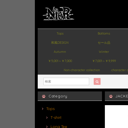
Tops
Bottoms
和風DESIGN
セール品
Autumn
Winter
￥5,001～￥7,000
￥7,001～￥9,999
Non-character collection
character c
Category
JACK
Tops
T-shirt
Long Tee