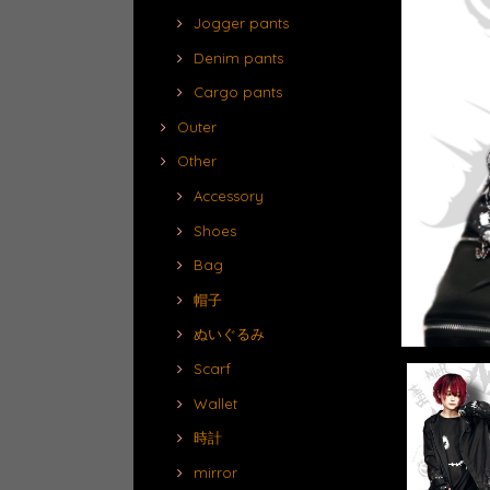
Jogger pants
Denim pants
Cargo pants
Outer
Other
Accessory
Shoes
Bag
帽子
ぬいぐるみ
Scarf
Wallet
時計
mirror