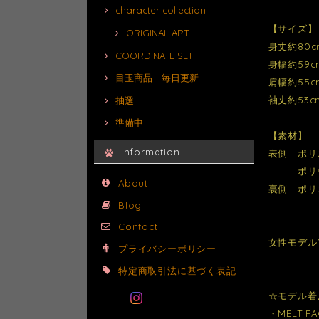
character collection
【サイズ】
ORIGINAL ART
身丈約80c
COORDINATE SET
身幅約59c
目玉商品 毎日更新
肩幅約55c
袖丈約53c
抽選
準備中
【素材】
Information
表側 ポリ
ポリウ
About
裏側 ポリ
Blog
Contact
女性モデル1
プライバシーポリシー
特定商取引法に基づく表記
☆モデル着
・MELT FA