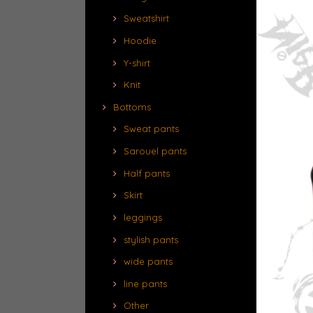
Sweatshirt
Hoodie
Y-shirt
Knit
Bottoms
Sweat pants
Sarouel pants
Half pants
Skirt
leggings
stylish pants
wide pants
line pants
Other