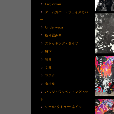
Leg cover
アームカバー・フェイスカバ
ー
Underwear
折り畳み傘
ストッキング・タイツ
靴下
寝具
文具
マスク
タオル
バッジ・ワッペン・マグネッ
ト
シール･タトゥー･ネイル