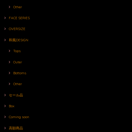
Other
FACE SERIES
OVERSIZE
和風DESIGN
Tops
Outer
Bottoms
Other
セール品
Box
Coming soon
高額商品