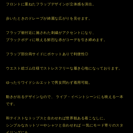
フロントに重ねたフラップデザインが立体感を演出。
歩いたときのドレープが綺麗な広がりを見せます。
フラップ裾付近に施された刺繍がアクセントになり、
ブラックボディに映える鮮烈な赤がコーデを引き締めます。
フラップ部分両サイドにポケットありで利便性◎
ウエスト総ゴム仕様でストレスフリーな履き心地になっております。
ゆったりワイドシルエットで男女問わず着用可能。
動きが出るデザインなので、 ライブ・イベントシーンにも映える一本
です。
和テイストなトップスと合わせれば世界観ある着こなしに。
シンプルなカットソーやシャツと合わせれば 一気にモード寄りのスタ
イリングにも。