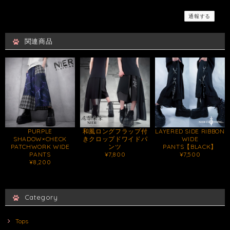
通報する
関連商品
PURPLE
和風ロングフラップ付
LAYERED SIDE RIBBON
SHADOW×CHECK
きクロップドワイドパ
WIDE
PATCHWORK WIDE
ンツ
PANTS【BLACK】
PANTS
¥7,800
¥7,500
¥8,200
Category
Tops