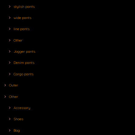
stylish pants
wide pants
line pants
Other
Jogger pants
Denim pants
Cargo pants
Outer
Other
Accessory
Shoes
Bag