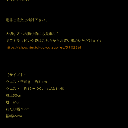
是非ご注文ご検討下さい。
大切な方への贈り物にも是非*.+ﾟ
ギフトラッピング袋はこちらからお買い求めいただけます↓
https://shop.nier.tokyo/categories/5902861
【サイズ】F
ウエスト平置き 約31cm
ウエスト 約62〜100cm(ゴム仕様)
股上35cm
股下61cm
わたり幅38cm
裾幅45cm