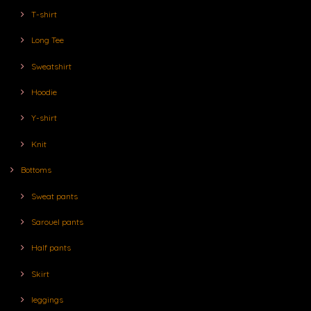
T-shirt
Long Tee
Sweatshirt
Hoodie
Y-shirt
Knit
Bottoms
Sweat pants
Sarouel pants
Half pants
Skirt
leggings