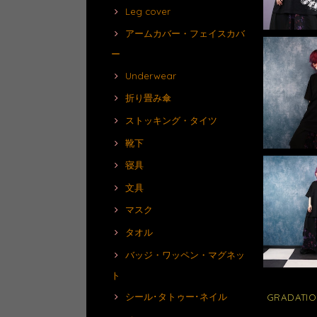
Leg cover
アームカバー・フェイスカバ
ー
Underwear
折り畳み傘
ストッキング・タイツ
靴下
寝具
文具
マスク
タオル
バッジ・ワッペン・マグネッ
ト
シール･タトゥー･ネイル
GRADATI