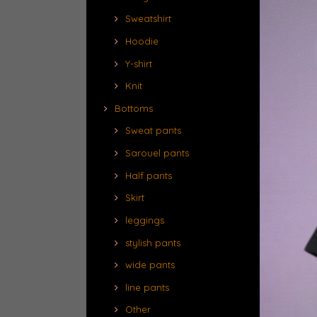
Sweatshirt
Hoodie
Y-shirt
Knit
Bottoms
Sweat pants
Sarouel pants
Half pants
Skirt
leggings
stylish pants
wide pants
line pants
Other