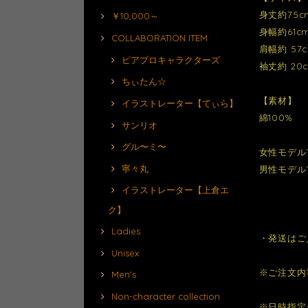
身丈約75c
￥10,000～
身幅約61c
COLLABORATION ITEM
肩幅約 57
ピアプロキャラクターズ
袖丈約 20
ちぃたん☆
【素材】
イラストレーター【てぃら】
綿100%
サンリオ
グル〜ミ〜
女性モデル1
寧々丸
男性モデル1
イラストレーター【上倉エ
ク】
Ladies
・発送はご
Unisex
※ご注文内
Men's
Non-character collection
※日時指定