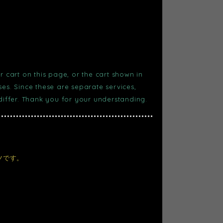
r cart on this page, or the cart shown in
s. Since these are separate services,
 differ. Thank you for your understanding.
ツです。