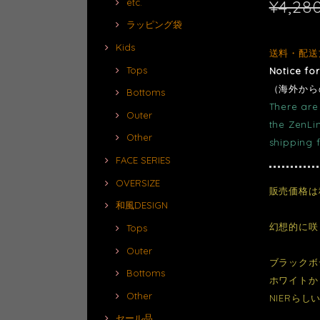
¥4,28
etc.
ラッピング袋
Kids
送料・配送
Tops
Notice fo
（海外から
Bottoms
There are 
Outer
the ZenLi
Other
shipping 
FACE SERIES
OVERSIZE
販売価格は
和風DESIGN
幻想的に咲
Tops
Outer
ブラックボ
Bottoms
ホワイトか
Other
NIERら
セール品