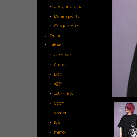
Jogger pants
Denim pants
Cargo pants
Outer
Other
Accessory
Shoes
Bag
帽子
ぬいぐるみ
Scarf
Wallet
時計
mirror