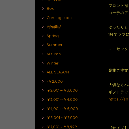
フロント裾
Box
コーデのア
Coming soon
高額商品
ゆったりと
1枚でラフ
Spring
Summer
ユニセック
Autumn
Winter
是非ご注文
ALL SEASON
~￥2,000
大切な方へ
￥2,001～￥3,000
ギフトラッ
https://s
￥3,001～￥4,000
￥4,001～￥5,000
￥5,001～￥7,000
￥7,001～￥9,999
【サイズ】