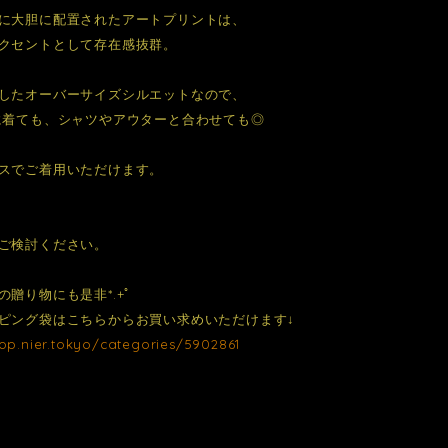
に大胆に配置されたアートプリントは、
クセントとして存在感抜群。
したオーバーサイズシルエットなので、
に着ても、シャツやアウターと合わせても◎
スでご着用いただけます。
ご検討ください。
の贈り物にも是非*.+ﾟ
ピング袋はこちらからお買い求めいただけます↓
hop.nier.tokyo/categories/5902861