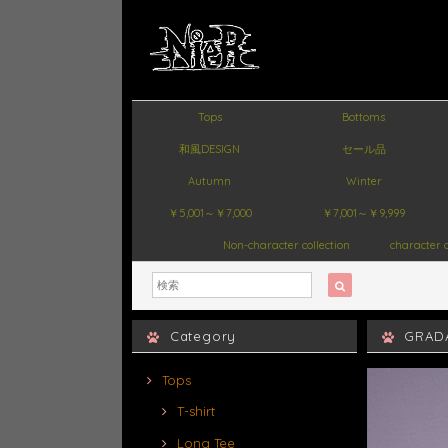
Tops
Bottoms
和風DESIGN
セール品
Autumn
Winter
￥5,001～￥7,000
￥7,001～￥9,999
Non-character collection
character c
Category
GRAD
Tops
T-shirt
Long Tee