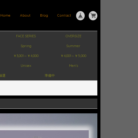
Home
About
Blog
Contact
FACE SERIES
OVERSIZE
Spring
Summer
￥3,001～￥4,000
￥4,001～￥5,000
Unisex
Men's
抽選
準備中