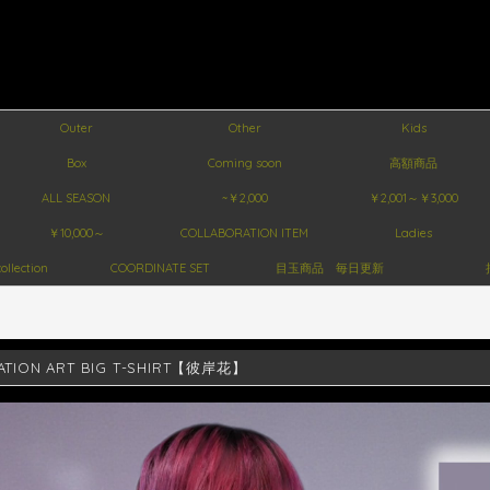
Outer
Other
Kids
Box
Coming soon
高額商品
ALL SEASON
~￥2,000
￥2,001～￥3,000
￥10,000～
COLLABORATION ITEM
Ladies
ollection
COORDINATE SET
目玉商品 毎日更新
ATION ART BIG T-SHIRT【彼岸花】