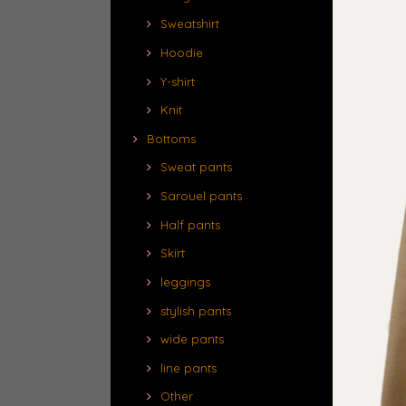
Sweatshirt
Hoodie
Y-shirt
Knit
Bottoms
Sweat pants
Sarouel pants
Half pants
Skirt
leggings
stylish pants
wide pants
line pants
Other