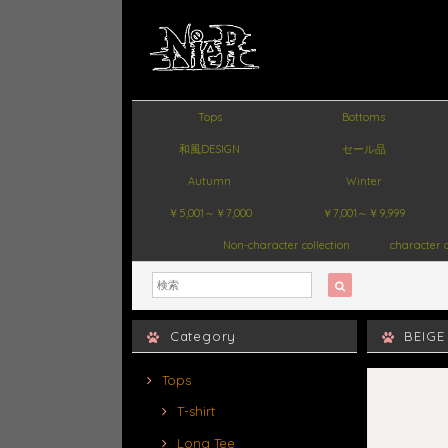
Tops
Bottoms
和風DESIGN
セール品
Autumn
Winter
￥5,001～￥7,000
￥7,001～￥9,999
Non-character collection
character c
Category
BEIG
Tops
T-shirt
Long Tee