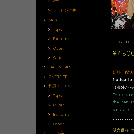
etc.
ラッピング袋
Kids
Tops
Bottoms
BEIGE DO
Outer
¥7,80
Other
FACE SERIES
送料・配送
OVERSIZE
Notice fo
和風DESIGN
（海外から
There are 
Tops
the ZenLi
Outer
shipping 
Bottoms
Other
販売価格は
セール品