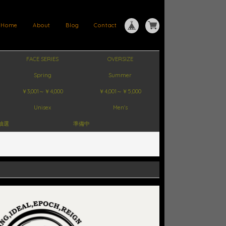
Home
About
Blog
Contact
FACE SERIES
OVERSIZE
Spring
Summer
￥3,001～￥4,000
￥4,001～￥5,000
Unisex
Men's
抽選
準備中