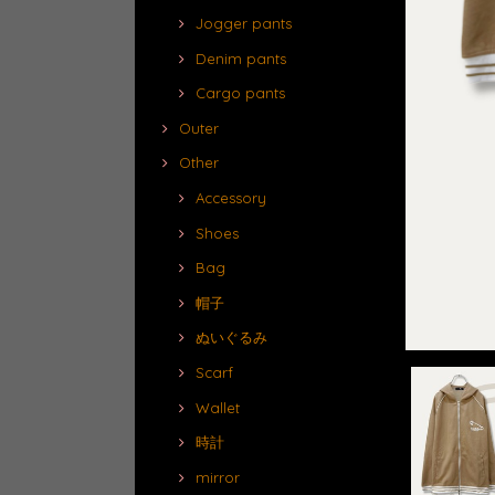
Jogger pants
Denim pants
Cargo pants
Outer
Other
Accessory
Shoes
Bag
帽子
ぬいぐるみ
Scarf
Wallet
時計
mirror