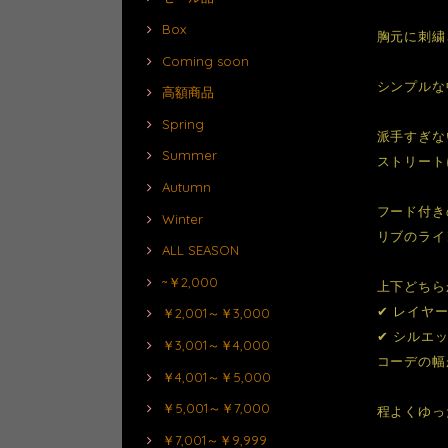
Box
胸元に刺繍
Coming soon
シンプルな
高額商品
Spring
派手すぎな
Summer
ストリート
Autumn
フード付き
Winter
リブのライ
ALL SEASON
~￥2,000
上下どちら
✔ レイヤ
￥2,001～￥3,000
✔ シルエ
￥3,001～￥4,000
コーデの幅
￥4,001～￥5,000
￥5,001～￥7,000
程よくゆっ
￥7,001～￥9,999