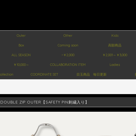
Outer
Other
Kids
Box
Coming soon
高額商品
ALL SEASON
~￥2,000
￥2,001～￥3,000
￥10,000～
COLLABORATION ITEM
Ladies
ollection
COORDINATE SET
目玉商品 毎日更新
E DOUBLE ZIP OUTER【SAFETY PIN刺繍入り】