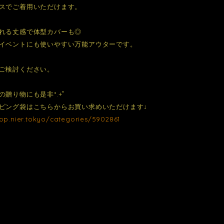
スでご着用いただけます。
れる丈感で体型カバーも◎
イベントにも使いやすい万能アウターです。
ご検討ください。
の贈り物にも是非*.+ﾟ
ピング袋はこちらからお買い求めいただけます↓
hop.nier.tokyo/categories/5902861