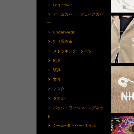
Leg cover
アームカバー・フェイスカバ
ー
Underwear
折り畳み傘
ストッキング・タイツ
靴下
寝具
文具
マスク
タオル
バッジ・ワッペン・マグネッ
ト
シール･タトゥー･ネイル