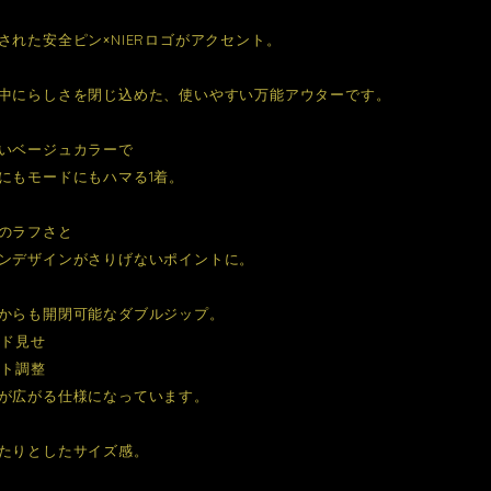
された安全ピン×NIERロゴがアクセント。
中にらしさを閉じ込めた、使いやすい万能アウターです。
いベージュカラーで
にもモードにもハマる1着。
のラフさと
ンデザインがさりげないポイントに。
からも開閉可能なダブルジップ。
ード見せ
ット調整
が広がる仕様になっています。
たりとしたサイズ感。