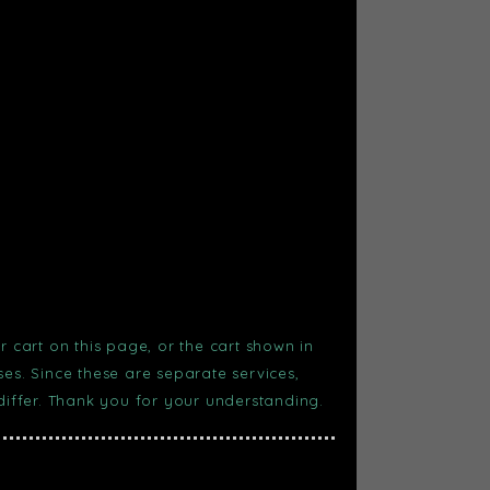
r cart on this page, or the cart shown in
s. Since these are separate services,
 differ. Thank you for your understanding.