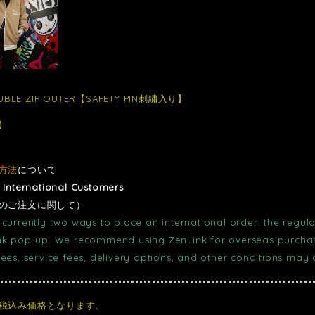
UBLE ZIP OUTER【SAFETY PIN刺繍入り】
0
方法
について
r International Customers
のご注文に関して）
currently two ways to place an international order: the regula
nk pop-up. We recommend using ZenLink for overseas purchase
fees, service fees, delivery options, and other conditions may
税込み価格となります。