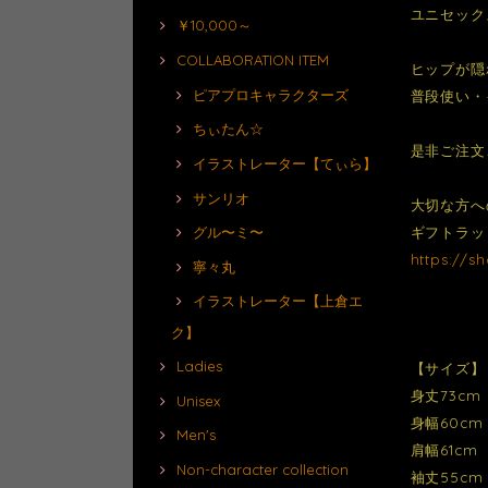
ユニセック
￥10,000～
COLLABORATION ITEM
ヒップが隠
ピアプロキャラクターズ
普段使い・
ちぃたん☆
是非ご注文
イラストレーター【てぃら】
サンリオ
大切な方へ
ギフトラッ
グル〜ミ〜
https://s
寧々丸
イラストレーター【上倉エ
ク】
Ladies
【サイズ】
身丈73cm
Unisex
身幅60cm
Men's
肩幅61cm
Non-character collection
袖丈55cm