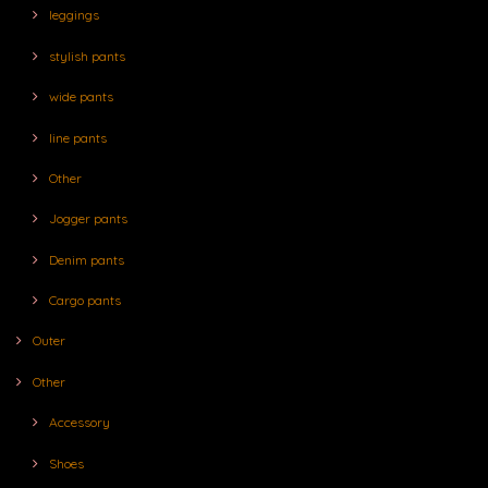
leggings
stylish pants
wide pants
line pants
Other
Jogger pants
Denim pants
Cargo pants
Outer
Other
Accessory
Shoes