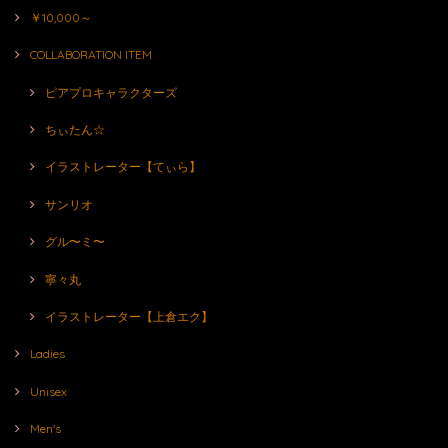
￥10,000～
COLLABORATION ITEM
ピアプロキャラクターズ
ちぃたん☆
イラストレーター【てぃら】
サンリオ
グル〜ミ〜
寧々丸
イラストレーター【上倉エク】
Ladies
Unisex
Men's