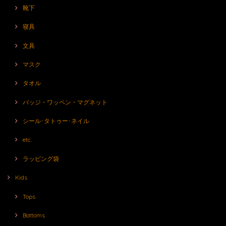
靴下
寝具
文具
マスク
タオル
バッジ・ワッペン・マグネット
シール･タトゥー･ネイル
etc.
ラッピング袋
Kids
Tops
Bottoms