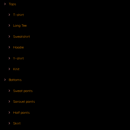
Tops
T-shirt
Long Tee
Sweatshirt
Hoodie
Y-shirt
Knit
Bottoms
Sweat pants
Sarouel pants
Half pants
Skirt