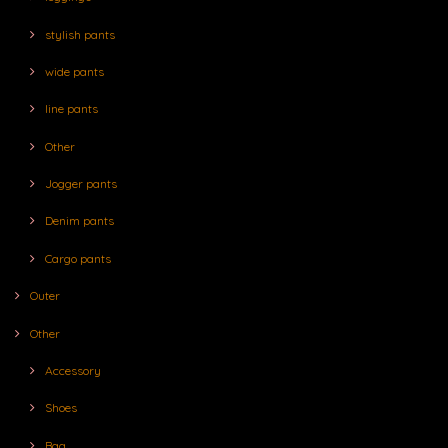
stylish pants
wide pants
line pants
Other
Jogger pants
Denim pants
Cargo pants
Outer
Other
Accessory
Shoes
Bag