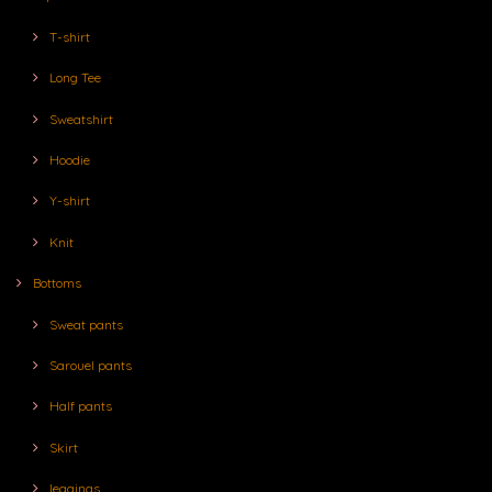
T-shirt
Long Tee
Sweatshirt
Hoodie
Y-shirt
Knit
Bottoms
Sweat pants
Sarouel pants
Half pants
Skirt
leggings