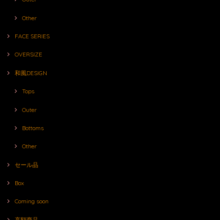
Other
FACE SERIES
OVERSIZE
和風DESIGN
Tops
Outer
Bottoms
Other
セール品
Box
Coming soon
高額商品