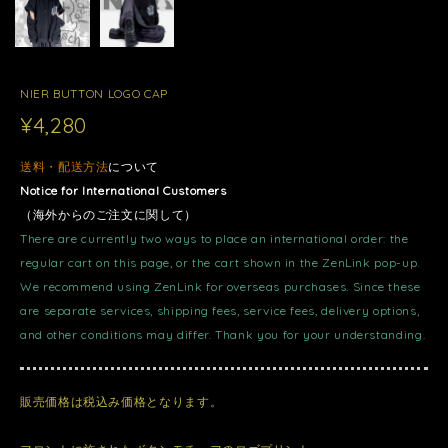
NIER BUTTON LOGO CAP
¥4,280
送料・配送方法
について
Notice for International Customers
（海外からのご注文に関して）
There are currently two ways to place an international order: the
regular cart on this page, or the cart shown in the ZenLink pop-up.
We recommend using ZenLink for overseas purchases. Since these
are separate services, shipping fees, service fees, delivery options,
and other conditions may differ. Thank you for your understanding.
販売価格は税込み価格となります。