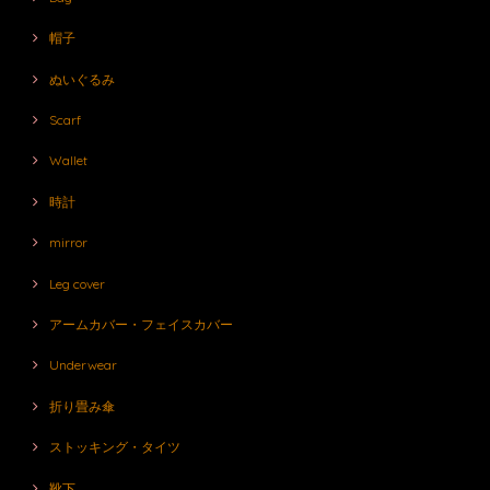
帽子
ぬいぐるみ
Scarf
Wallet
時計
mirror
Leg cover
アームカバー・フェイスカバー
Underwear
折り畳み傘
ストッキング・タイツ
靴下