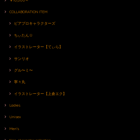
￥10,000～
COLLABORATION ITEM
ピアプロキャラクターズ
ちぃたん☆
イラストレーター【てぃら】
サンリオ
グル〜ミ〜
寧々丸
イラストレーター【上倉エク】
Ladies
Unisex
Men's