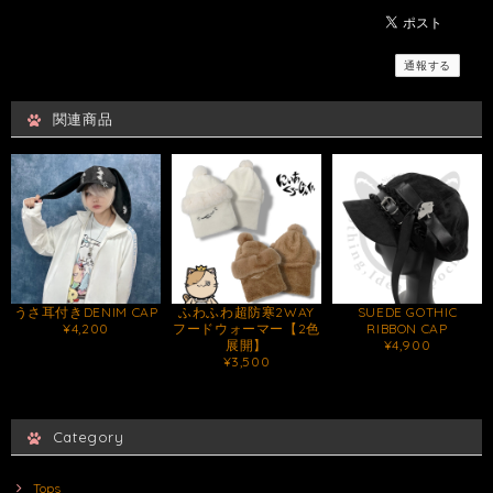
通報する
関連商品
うさ耳付きDENIM CAP
ふわふわ超防寒2WAY
SUEDE GOTHIC
¥4,200
フードウォーマー【2色
RIBBON CAP
展開】
¥4,900
¥3,500
Category
Tops