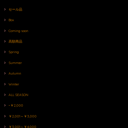
セール品
Box
Coming soon
高額商品
Spring
Summer
Autumn
Winter
ALL SEASON
~￥2,000
￥2,001～￥3,000
￥3,001～￥4,000