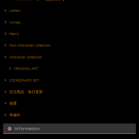
Ladies
Unisex
Men's
Non-character collection
character collection
ORIGINAL ART
COORDINATE SET
目玉商品 毎日更新
抽選
準備中
Information