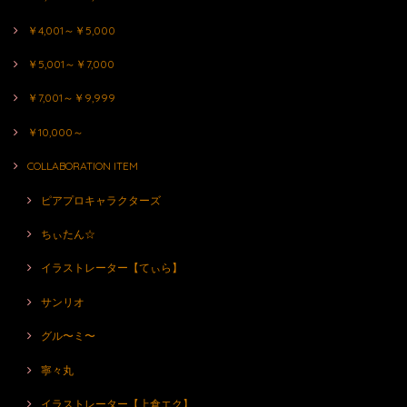
￥4,001～￥5,000
￥5,001～￥7,000
￥7,001～￥9,999
￥10,000～
COLLABORATION ITEM
ピアプロキャラクターズ
ちぃたん☆
イラストレーター【てぃら】
サンリオ
グル〜ミ〜
寧々丸
イラストレーター【上倉エク】