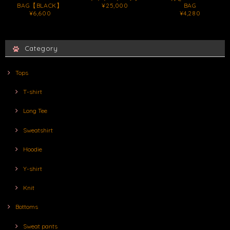
BAG【BLACK】
¥25,000
BAG
¥6,600
¥4,280
Category
Tops
T-shirt
Long Tee
Sweatshirt
Hoodie
Y-shirt
Knit
Bottoms
Sweat pants