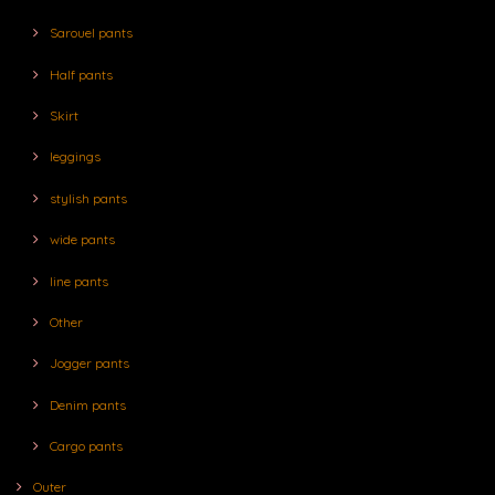
Sarouel pants
Half pants
Skirt
leggings
stylish pants
wide pants
line pants
Other
Jogger pants
Denim pants
Cargo pants
Outer