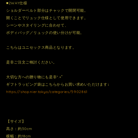
■2WAY仕様
ショルダーベルト部分はチャックで開閉可能。
開くことでリュック仕様として使用できます。
シーンやスタイリングに合わせて、
ボディバッグ／リュックの使い分けが可能。
こちらはユニセックス商品となります。
是非ご注文ご検討ください。
大切な方への贈り物にも是非*.+ﾟ
ギフトラッピング袋はこちらからお買い求めいただけます↓
https://shop.nier.tokyo/categories/5902861
【サイズ】
高さ：約30cm
横幅：約18cm