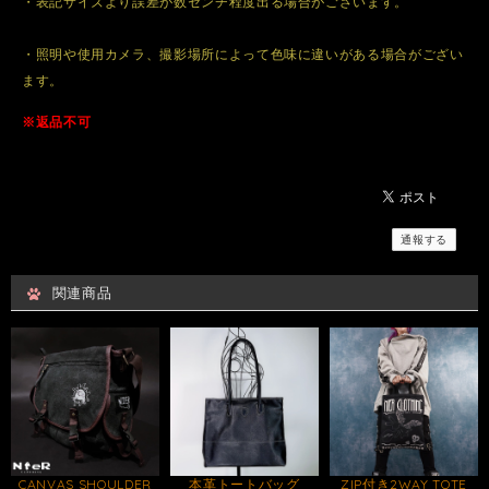
・表記サイズより誤差が数センチ程度出る場合がございます。
・照明や使用カメラ、撮影場所によって色味に違いがある場合がござい
ます。
※返品不可
通報する
関連商品
CANVAS SHOULDER
本革トートバッグ
ZIP付き2WAY TOTE