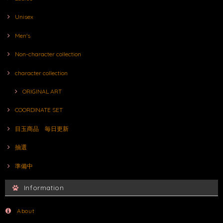
Unisex
Men's
Non-character collection
character collection
ORIGINAL ART
COORDINATE SET
目玉商品 毎日更新
抽選
準備中
Information
About