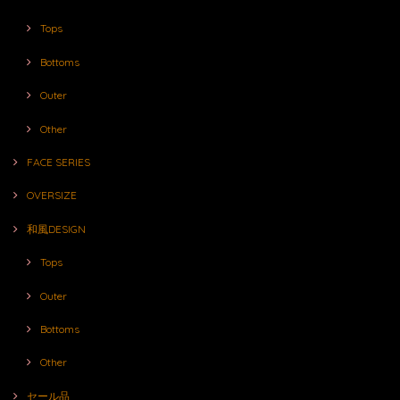
Tops
Bottoms
Outer
Other
FACE SERIES
OVERSIZE
和風DESIGN
Tops
Outer
Bottoms
Other
セール品