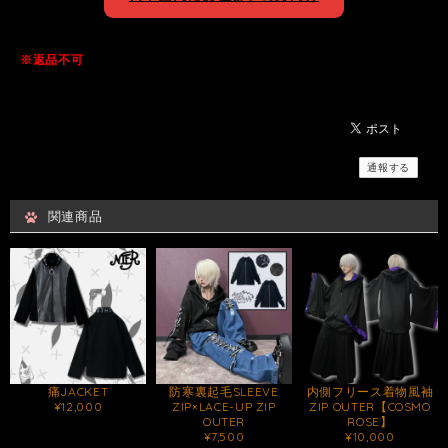
※返品不可
通報する
関連商品
痛JACKET
防寒裏起毛SLEEVE
内側フリース着物風袖
¥12,000
ZIP×LACE-UP ZIP
ZIP OUTER【COSMO
OUTER
ROSE】
¥7,500
¥10,000