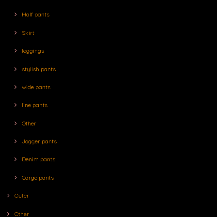
Half pants
Skirt
leggings
stylish pants
wide pants
line pants
Other
Jogger pants
Denim pants
Cargo pants
Outer
Other