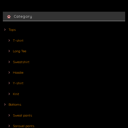
Category
Tops
T-shirt
Long Tee
Sweatshirt
Hoodie
Y-shirt
Knit
Bottoms
Sweat pants
Sarouel pants