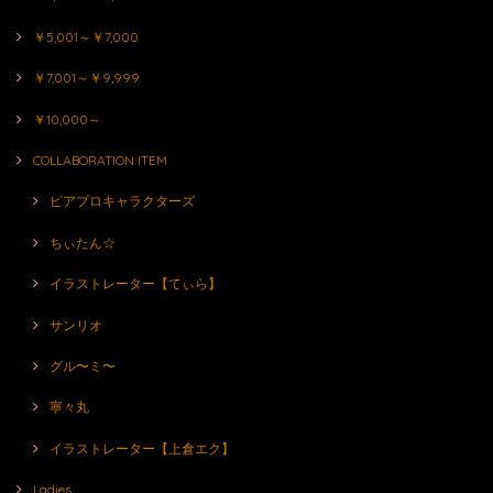
￥5,001～￥7,000
￥7,001～￥9,999
￥10,000～
COLLABORATION ITEM
ピアプロキャラクターズ
ちぃたん☆
イラストレーター【てぃら】
サンリオ
グル〜ミ〜
寧々丸
イラストレーター【上倉エク】
Ladies