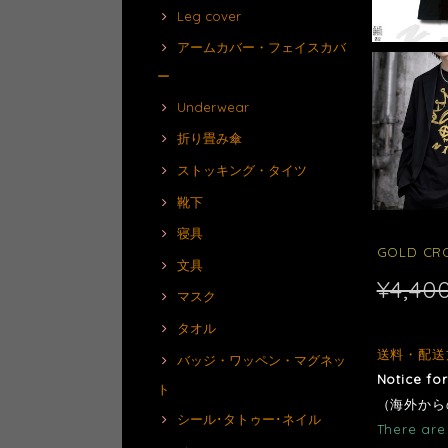
Leg cover
アームカバー・フェイスカバ
ー
Underwear
折り畳み傘
ストッキング・タイツ
靴下
寝具
GOLD CR
文具
¥4,40
マスク
タオル
送料・配送
バッジ・ワッペン・マグネッ
Notice fo
ト
（海外から
シール･タトゥー･ネイル
There are 