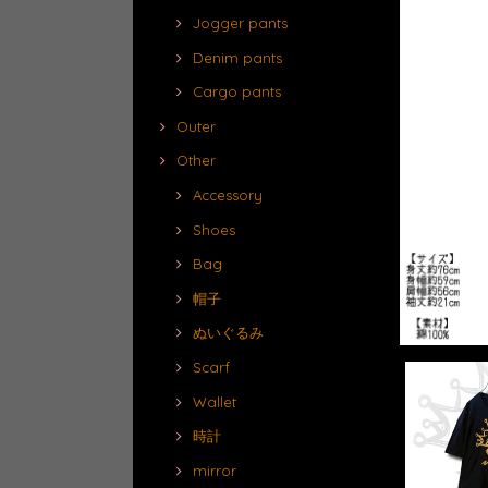
Jogger pants
Denim pants
Cargo pants
Outer
Other
Accessory
Shoes
Bag
帽子
ぬいぐるみ
Scarf
Wallet
時計
mirror