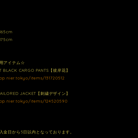
65cm
75cm
用アイテム☆
T BLACK CARGO PANTS【彼岸花】
hop.nier.tokyo/items/131720512
TAILORED JACKET【刺繍デザイン】
hop.nier.tokyo/items/124520590
入金日から5日以内となっております。