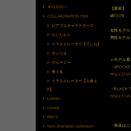
￥10,000～
【素材】
綿100%
COLLABORATION ITEM
ピアプロキャラクターズ
女性モデル1
ちぃたん☆
男性モデル1
イラストレーター【てぃら】
サンリオ
☆モデル着
グル〜ミ〜
・6POCKE
寧々丸
https://s
イラストレーター【上倉エ
・BLACK 
ク】
https://s
Ladies
Unisex
Men's
・発送はご
Non-character collection