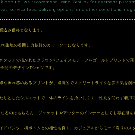
nk pop-up. We recommend using ZenLink for overseas purchase
fees, service fees, delivery options, and other conditions may
税込み価格となります。
00%生地の着回し力抜群のカットソーになります。
きタッチで描かれたクラウン×フェイスモチーフをゴールドプリントで落
しさ全開のデザインTシャツです。
線や擦れ感のあるプリントが、退廃的でストリートライクな雰囲気を演
たりとしたシルエットで、体のラインを拾いにくく、性別を問わず着用
になるのはもちろん、ジャケットやアウターのインナーとしても存在感を
イドパンツ、柄ボトムとの相性も良く、カジュアルからモード寄りのス