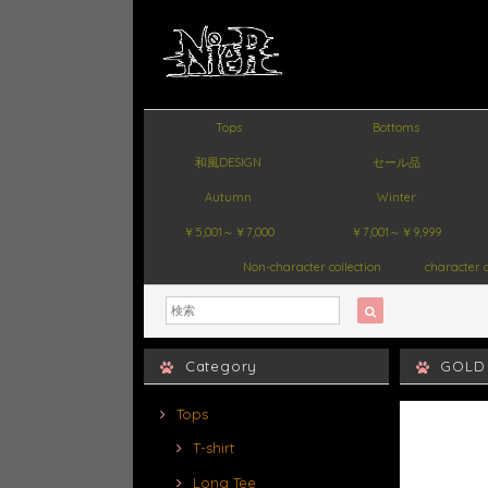
Tops
Bottoms
和風DESIGN
セール品
Autumn
Winter
￥5,001～￥7,000
￥7,001～￥9,999
Non-character collection
character c
Category
GOLD
Tops
T-shirt
Long Tee