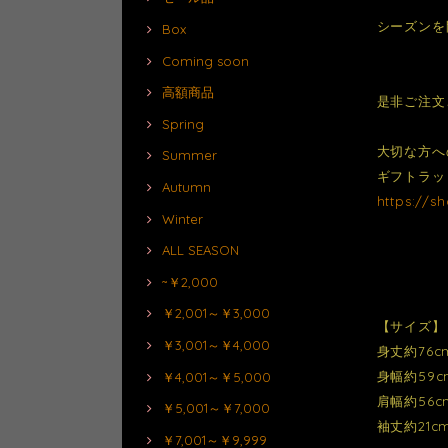
シーズンを
Box
Coming soon
高額商品
是非ご注文
Spring
大切な方へ
Summer
ギフトラッ
Autumn
https://s
Winter
ALL SEASON
~￥2,000
￥2,001～￥3,000
【サイズ】
￥3,001～￥4,000
身丈約76c
身幅約59c
￥4,001～￥5,000
肩幅約56c
￥5,001～￥7,000
袖丈約21c
￥7,001～￥9,999