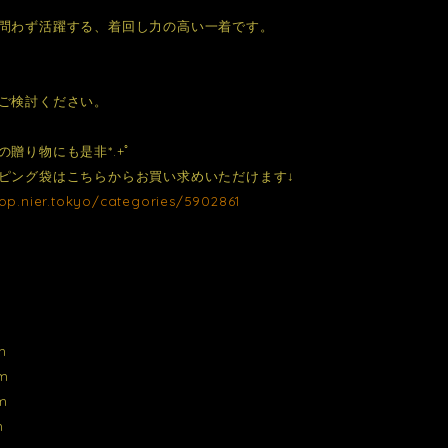
問わず活躍する、着回し力の高い一着です。
ご検討ください。
の贈り物にも是非*.+ﾟ
ピング袋はこちらからお買い求めいただけます↓
hop.nier.tokyo/categories/5902861
m
m
m
m