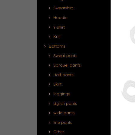
Sweatshirt
Hoodie
Y-shirt
Knit
Bottoms
Sweat pants
Sarouel pants
Half pants
Skirt
leggings
stylish pants
wide pants
line pants
Other