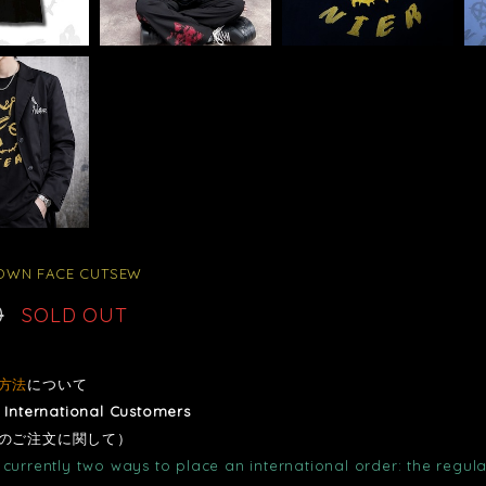
OWN FACE CUTSEW
0
SOLD OUT
方法
について
r International Customers
のご注文に関して）
currently two ways to place an international order: the regula