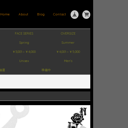
Home
About
Blog
Contact
FACE SERIES
OVERSIZE
Spring
Summer
￥3,001～￥4,000
￥4,001～￥5,000
Unisex
Men's
抽選
準備中