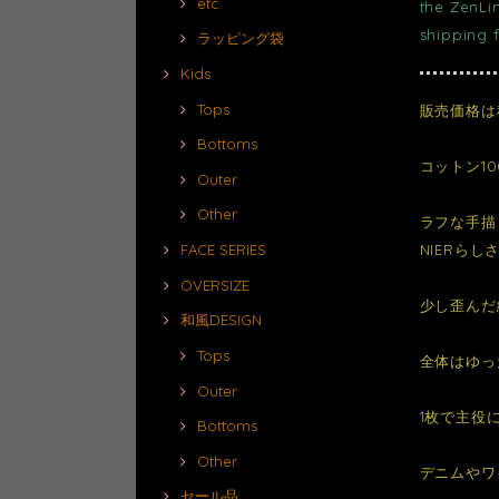
etc.
the ZenLi
shipping 
ラッピング袋
Kids
Tops
販売価格は
Bottoms
コットン1
Outer
Other
ラフな手描
NIERら
FACE SERIES
OVERSIZE
少し歪んだ
和風DESIGN
Tops
全体はゆっ
Outer
1枚で主役
Bottoms
Other
デニムやワ
セール品