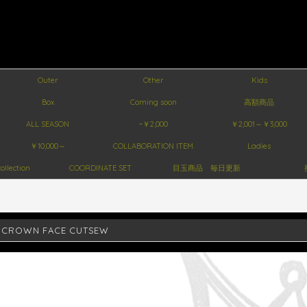
Outer
Other
Kids
Box
Coming soon
高額商品
ALL SEASON
~￥2,000
￥2,001～￥3,000
￥10,000～
COLLABORATION ITEM
Ladies
ollection
COORDINATE SET
目玉商品 毎日更新
 CROWN FACE CUTSEW