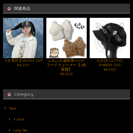
関連商品
うさ耳付きDENIM CAP
ふわふわ超防寒2WAY
SUEDE GOTHIC
¥4,200
フードウォーマー【2色
RIBBON CAP
展開】
¥4,900
¥3,500
Category
Tops
T-shirt
Long Tee