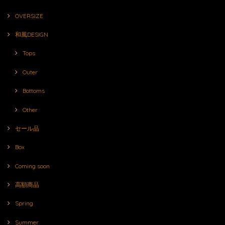
OVERSIZE
和風DESIGN
Tops
Outer
Bottoms
Other
セール品
Box
Coming soon
高額商品
Spring
Summer