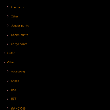
line pants
Other
Jogger pants
Denim pants
Cargo pants
Outer
Other
Accessory
Shoes
Bag
帽子
ぬいぐるみ