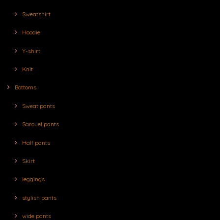
Sweatshirt
Hoodie
Y-shirt
Knit
Bottoms
Sweat pants
Sarouel pants
Half pants
Skirt
leggings
stylish pants
wide pants