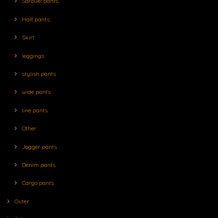
Sarouel pants
Half pants
Skirt
leggings
stylish pants
wide pants
line pants
Other
Jogger pants
Denim pants
Cargo pants
Outer