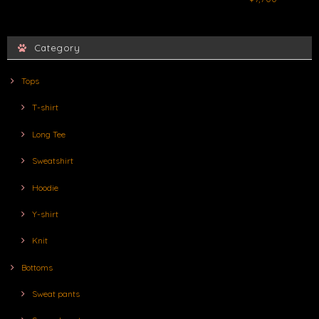
Category
Tops
T-shirt
Long Tee
Sweatshirt
Hoodie
Y-shirt
Knit
Bottoms
Sweat pants