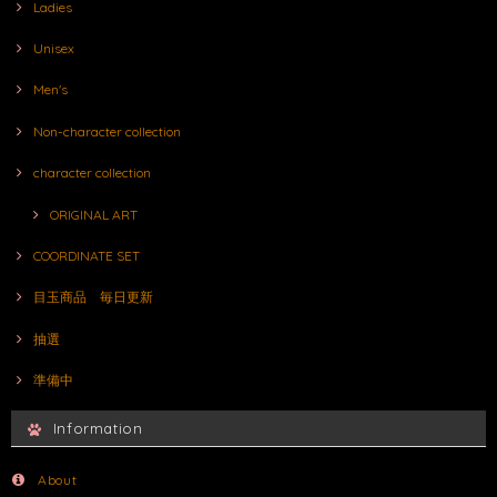
Ladies
Unisex
Men's
Non-character collection
character collection
ORIGINAL ART
COORDINATE SET
目玉商品 毎日更新
抽選
準備中
Information
About