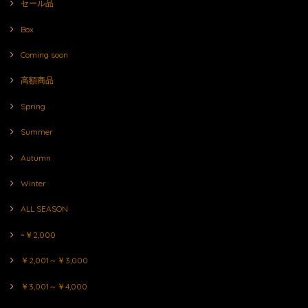
セール品
Box
Coming soon
高額商品
Spring
Summer
Autumn
Winter
ALL SEASON
~￥2,000
￥2,001～￥3,000
￥3,001～￥4,000