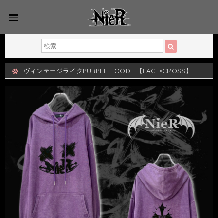
ヴィンテージライクPURPLE HOODIE【FACE×CROSS】