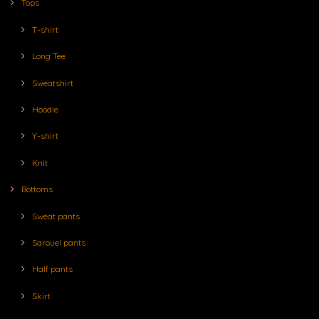
Tops
T-shirt
Long Tee
Sweatshirt
Hoodie
Y-shirt
Knit
Bottoms
Sweat pants
Sarouel pants
Half pants
Skirt