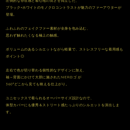
圧倒的な存在感と着心地の良さを両立した、
ブラック×ホワイトのモノクロコントラストが魅力のファーアウターが
登場。
ふわふわのフェイクファー素材が全身を包み込む、
思わず触れたくなる極上の触感。
ボリュームのあるシルエットながら軽量で、ストレスフリーな着用感も
ポイント◎
左右で色が切り替わる個性的なデザインに加え、
袖～背面にかけて大胆に施されたNIERロゴ が
360°どこから見ても映える仕上がり。
ユニセックスで着られるオーバーサイズ設計なので、
体型カバーにも優秀＆ストリート感たっぷりのシルエットを演出しま
す。