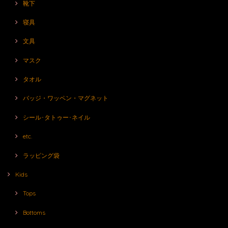
靴下
寝具
文具
マスク
タオル
バッジ・ワッペン・マグネット
シール･タトゥー･ネイル
etc.
ラッピング袋
Kids
Tops
Bottoms