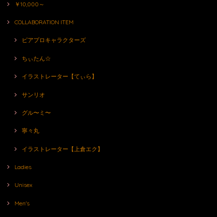
￥10,000～
COLLABORATION ITEM
ピアプロキャラクターズ
ちぃたん☆
イラストレーター【てぃら】
サンリオ
グル〜ミ〜
寧々丸
イラストレーター【上倉エク】
Ladies
Unisex
Men's