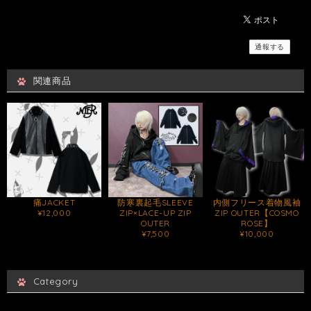
通報する
関連商品
痛JACKET
防寒裏起毛SLEEVE
内側フリース着物風袖
¥12,000
ZIP×LACE-UP ZIP
ZIP OUTER【COSMO
OUTER
ROSE】
¥7,500
¥10,000
Category