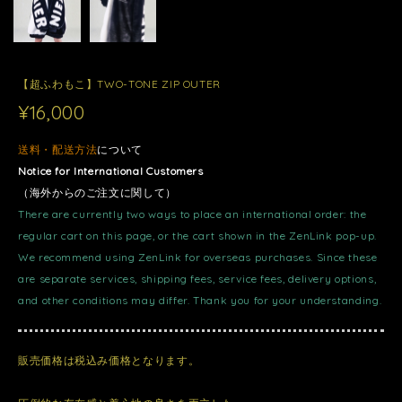
【超ふわもこ】TWO-TONE ZIP OUTER
¥16,000
送料・配送方法
について
Notice for International Customers
（海外からのご注文に関して）
There are currently two ways to place an international order: the
regular cart on this page, or the cart shown in the ZenLink pop-up.
We recommend using ZenLink for overseas purchases. Since these
are separate services, shipping fees, service fees, delivery options,
and other conditions may differ. Thank you for your understanding.
販売価格は税込み価格となります。