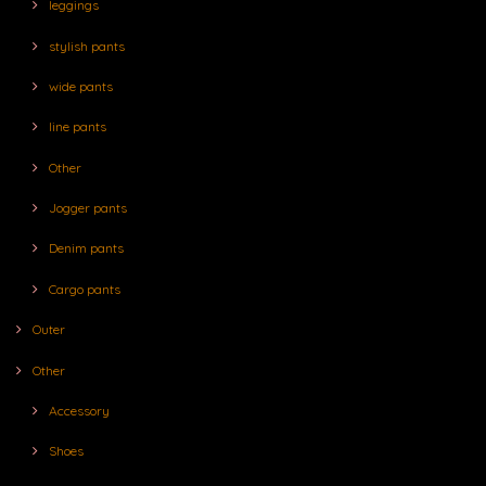
leggings
stylish pants
wide pants
line pants
Other
Jogger pants
Denim pants
Cargo pants
Outer
Other
Accessory
Shoes