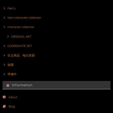
Men's
Non-character collection
character collection
ORIGINAL ART
COORDINATE SET
目玉商品 毎日更新
抽選
準備中
Information
About
Blog