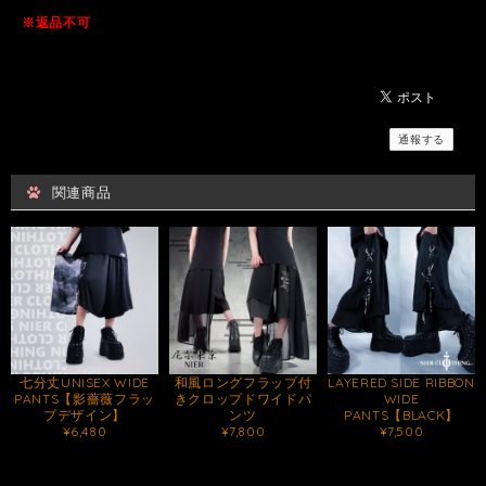
※返品不可
通報する
関連商品
七分丈UNISEX WIDE
和風ロングフラップ付
LAYERED SIDE RIBBON
PANTS【影薔薇フラッ
きクロップドワイドパ
WIDE
プデザイン】
ンツ
PANTS【BLACK】
¥6,480
¥7,800
¥7,500