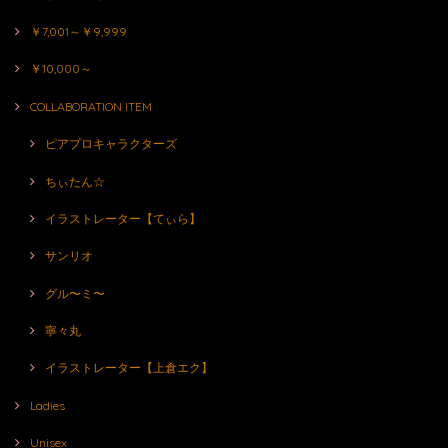
￥7,001～￥9,999
￥10,000～
COLLABORATION ITEM
ピアプロキャラクターズ
ちぃたん☆
イラストレーター【てぃら】
サンリオ
グル〜ミ〜
寧々丸
イラストレーター【上倉エク】
Ladies
Unisex