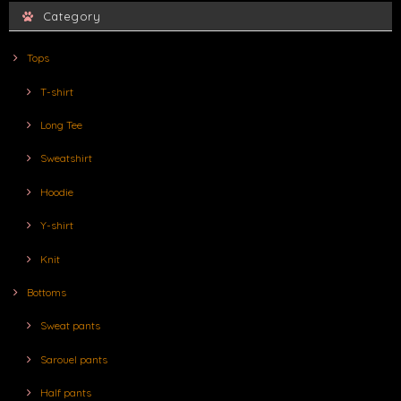
Category
Tops
T-shirt
Long Tee
Sweatshirt
Hoodie
Y-shirt
Knit
Bottoms
Sweat pants
Sarouel pants
Half pants