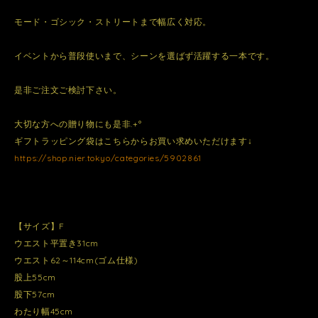
モード・ゴシック・ストリートまで幅広く対応。
イベントから普段使いまで、シーンを選ばず活躍する一本です。
是非ご注文ご検討下さい。
大切な方への贈り物にも是非.+°
ギフトラッピング袋はこちらからお買い求めいただけます↓
https://shop.nier.tokyo/categories/5902861⁠
【サイズ】F
ウエスト平置き31cm
ウエスト62～114cm(ゴム仕様)
股上55cm
股下57cm
わたり幅45cm