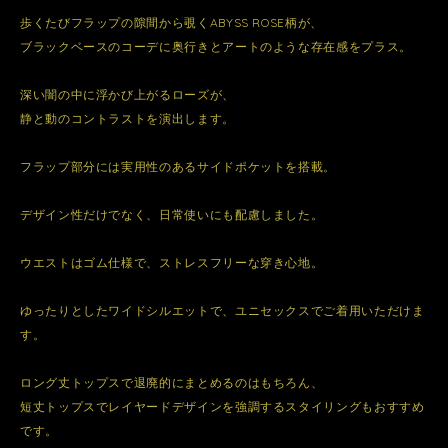
歩くたびフラップの隙間から覗くABYSS ROSE柄が、
ブラックベースのコーデに奥行きとアートのような存在感をプラス。
深い闇の中に浮かび上がるローズが、
静と動のコントラストを演出します。
フラップ部分には実用性のあるサイドポケットを搭載。
デザイン性だけでなく、日常使いにも配慮しました。
ウエストはゴム仕様で、ストレスフリーな穿き心地。
ゆったりとしたワイドシルエットで、ユニセックスでご着用いただけま
す。
ロング丈トップスで退廃的にまとめるのはもちろん、
短丈トップスでレイヤードデザインを強調するスタイリングもおすすめ
です。