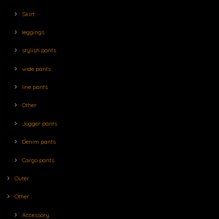
Skirt
leggings
stylish pants
wide pants
line pants
Other
Jogger pants
Denim pants
Cargo pants
Outer
Other
Accessory