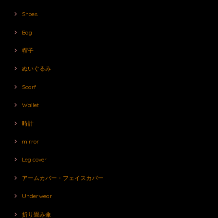
Shoes
Bag
帽子
ぬいぐるみ
Scarf
Wallet
時計
mirror
Leg cover
アームカバー・フェイスカバー
Underwear
折り畳み傘