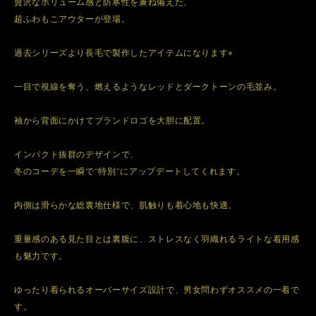
贅沢なボリューム感と防寒性を兼ね備えた、
超ふわもこアウターが登場。
過去シリーズより長毛で製作したアイテムになります⭐︎
一目で視線を奪う、燃えるようなレッドとダークトーンの毛並み。
袖から背面にかけてブランドロゴを大胆に配置。
インパクト抜群のデザインで、
冬のコーデを一瞬で“特別”にアップデートしてくれます。
内側は滑らかな総裏地仕様で、肌触りも着心地も快適。
重量感のある見た目とは裏腹に、ストレスなく羽織れるライトな着用感
も魅力です。
ゆったり着られるオーバーサイズ設計で、男女問わずオススメの一着で
す。