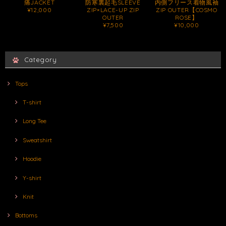
痛JACKET
防寒裏起毛SLEEVE
内側フリース着物風袖
¥12,000
ZIP×LACE-UP ZIP
ZIP OUTER【COSMO
OUTER
ROSE】
¥7,500
¥10,000
Category
Tops
T-shirt
Long Tee
Sweatshirt
Hoodie
Y-shirt
Knit
Bottoms