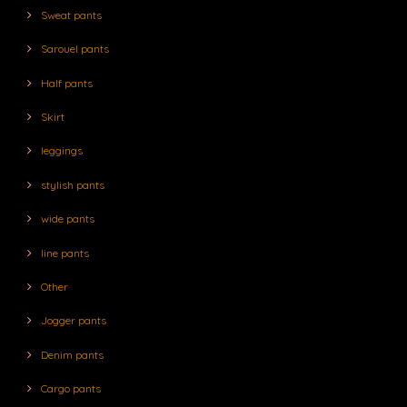
Sweat pants
Sarouel pants
Half pants
Skirt
leggings
stylish pants
wide pants
line pants
Other
Jogger pants
Denim pants
Cargo pants