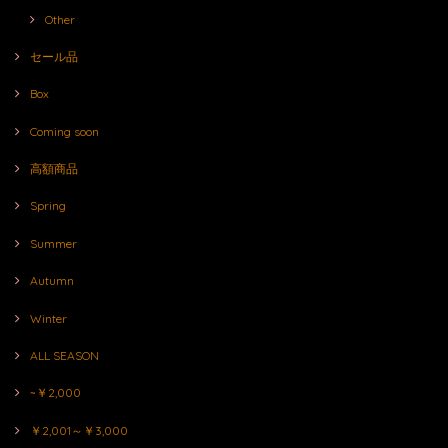
Other
セール品
Box
Coming soon
高額商品
Spring
Summer
Autumn
Winter
ALL SEASON
~￥2,000
￥2,001～￥3,000