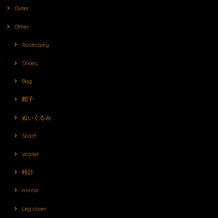
Outer
Other
Accessory
Shoes
Bag
帽子
ぬいぐるみ
Scarf
Wallet
時計
mirror
Leg cover