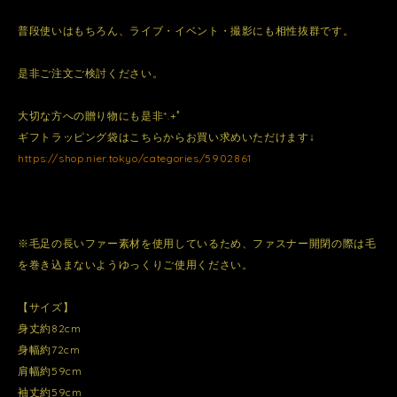
普段使いはもちろん、ライブ・イベント・撮影にも相性抜群です。
是非ご注文ご検討ください。
大切な方への贈り物にも是非*.+ﾟ
ギフトラッピング袋はこちらからお買い求めいただけます↓
https://shop.nier.tokyo/categories/5902861
※毛足の長いファー素材を使用しているため、ファスナー開閉の際は毛
を巻き込まないようゆっくりご使用ください。
【サイズ】
身丈約82cm
身幅約72cm
肩幅約59cm
袖丈約59cm