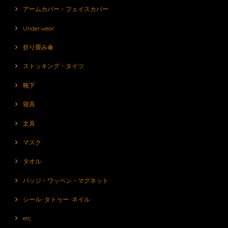
アームカバー・フェイスカバー
Underwear
折り畳み傘
ストッキング・タイツ
靴下
寝具
文具
マスク
タオル
バッジ・ワッペン・マグネット
シール･タトゥー･ネイル
etc.