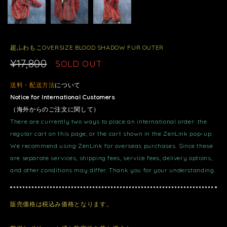
超ふわもこOVERSIZE BLOOD SHADOW FUR OUTER
¥17,800
SOLD OUT
送料・配送方法
について
Notice for International Customers
（海外からのご注文に関して）
There are currently two ways to place an international order: the
regular cart on this page, or the cart shown in the ZenLink pop-up.
We recommend using ZenLink for overseas purchases. Since these
are separate services, shipping fees, service fees, delivery options,
and other conditions may differ. Thank you for your understanding.
販売価格は税込み価格となります。